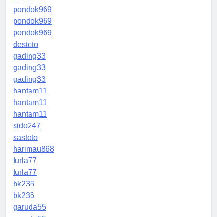
pondok969
pondok969
pondok969
destoto
gading33
gading33
gading33
hantam11
hantam11
hantam11
sido247
sastoto
harimau868
furla77
furla77
bk236
bk236
garuda55