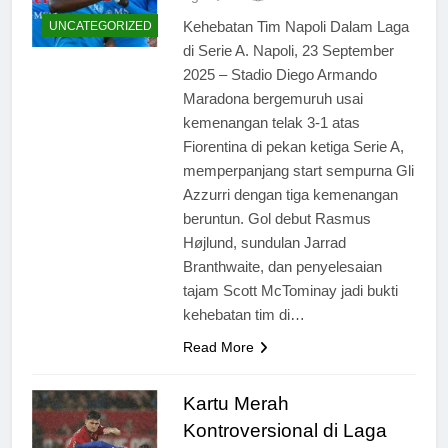
Kehebatan Tim Napoli Dalam Laga
UNCATEGORIZED
di Serie A. Napoli, 23 September
2025 – Stadio Diego Armando
Maradona bergemuruh usai
kemenangan telak 3-1 atas
Fiorentina di pekan ketiga Serie A,
memperpanjang start sempurna Gli
Azzurri dengan tiga kemenangan
beruntun. Gol debut Rasmus
Højlund, sundulan Jarrad
Branthwaite, dan penyelesaian
tajam Scott McTominay jadi bukti
kehebatan tim di…
Read More
Kartu Merah
Kontroversional di Laga