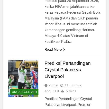
meletus pada 26 September 2025,
ketika FIFA menjatuhkan sanksi
keras kepada Federasi Sepak Bola
Malaysia (FAM) dan tujuh pemain
impor. Kasus ini mencuat setelah
kemenangan gemilang Harimau
Malaya 4-0 atas Vietnam di
kualifikasi Piala…
Read More
Prediksi Pertandingan
Crystal Palace vs
Liverpool
admin
11 months
ago
0
5 mins
UNCATEGORIZED
Prediksi Pertandingan Crystal
Palace vs Liverpool. Premier