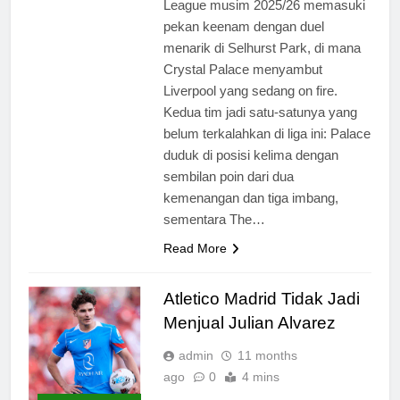
League musim 2025/26 memasuki
pekan keenam dengan duel
menarik di Selhurst Park, di mana
Crystal Palace menyambut
Liverpool yang sedang on fire.
Kedua tim jadi satu-satunya yang
belum terkalahkan di liga ini: Palace
duduk di posisi kelima dengan
sembilan poin dari dua
kemenangan dan tiga imbang,
sementara The…
Read More
Atletico Madrid Tidak Jadi
Menjual Julian Alvarez
admin
11 months
ago
0
4 mins