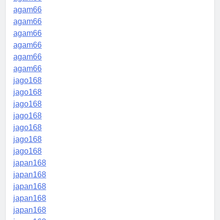
agam66
agam66
agam66
agam66
agam66
agam66
jago168
jago168
jago168
jago168
jago168
jago168
jago168
japan168
japan168
japan168
japan168
japan168