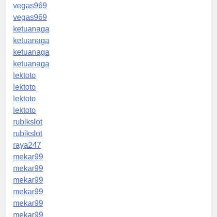
vegas969
vegas969
ketuanaga
ketuanaga
ketuanaga
ketuanaga
lektoto
lektoto
lektoto
lektoto
rubikslot
rubikslot
raya247
mekar99
mekar99
mekar99
mekar99
mekar99
mekar99