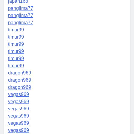
japan168
panglima77
panglima77
panglima77
timur99
timur99
timur99
timur99
timur99
timur99
dragon969
dragon969
dragon969
vegas969
vegas969
vegas969
vegas969
vegas969
vegas969