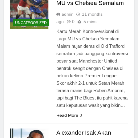
MU vs Chelsea Semalam
admin
11 months
ago
0
5 mins
UNCATEGORIZED
Kartu Merah Kontroversional di
Laga MU vs Chelsea Semalam.
Malam hujan deras di Old Trafford
semalam jadi panggung kontroversi
besar saat Manchester United
bentrok sengit dengan Chelsea di
pekan kelima Premier League.
Skor akhir 2-1 untuk Setan Merah
terasa manis bagi Ruben Amorim,
tapi bagi The Blues, itu pahit karena
satu keputusan wasit yang bikin…
Read More
Alexander Isak Akan