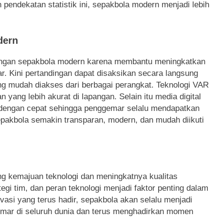
endekatan statistik ini, sepakbola modern menjadi lebih
dern
bangan sepakbola modern karena membantu meningkatkan
. Kini pertandingan dapat disaksikan secara langsung
yang mudah diakses dari berbagai perangkat. Teknologi VAR
ang lebih akurat di lapangan. Selain itu media digital
 dengan cepat sehingga penggemar selalu mendapatkan
pakbola semakin transparan, modern, dan mudah diikuti
ng kemajuan teknologi dan meningkatnya kualitas
rategi tim, dan peran teknologi menjadi faktor penting dalam
vasi yang terus hadir, sepakbola akan selalu menjadi
gemar di seluruh dunia dan terus menghadirkan momen