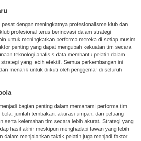
aru
 pesat dengan meningkatnya profesionalisme klub dan
klub profesional terus berinovasi dalam strategi
ain untuk meningkatkan performa mereka di setiap musim
faktor penting yang dapat mengubah kekuatan tim secara
gunaan teknologi analisis data membantu pelatih dalam
rategi yang lebih efektif. Semua perkembangan ini
n menarik untuk diikuti oleh penggemar di seluruh
bola
a menjadi bagian penting dalam memahami performa tim
n bola, jumlah tembakan, akurasi umpan, dan peluang
 serta kelemahan tim secara lebih akurat. Strategi yang
adap hasil akhir meskipun menghadapi lawan yang lebih
n dalam menjalankan taktik pelatih juga menjadi faktor