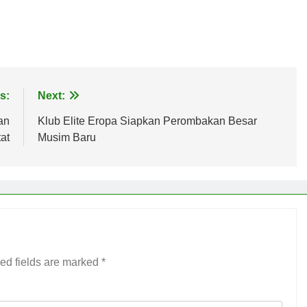
s:
Next:
an
Klub Elite Eropa Siapkan Perombakan Besar
at
Musim Baru
ed fields are marked
*