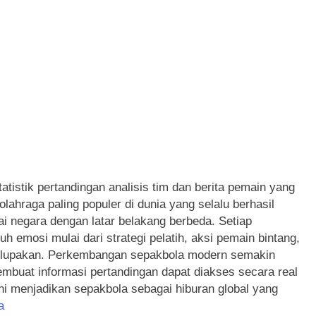
atistik pertandingan analisis tim dan berita pemain yang
lahraga paling populer di dunia yang selalu berhasil
ai negara dengan latar belakang berbeda. Setiap
h emosi mulai dari strategi pelatih, aksi pemain bintang,
 dilupakan. Perkembangan sepakbola modern semakin
embuat informasi pertandingan dapat diakses secara real
ini menjadikan sepakbola sebagai hiburan global yang
a