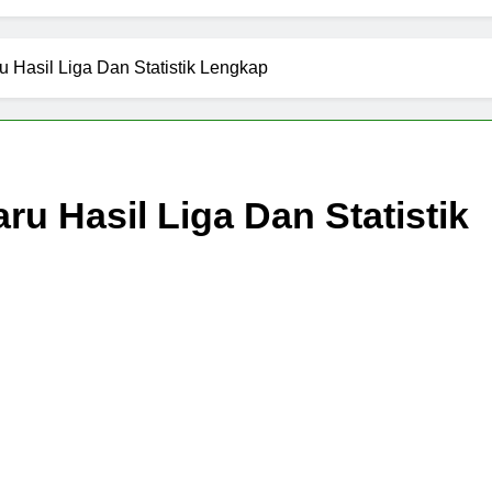
 Hasil Liga Dan Statistik Lengkap
u Hasil Liga Dan Statistik