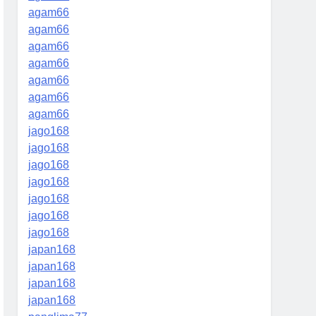
agam66
agam66
agam66
agam66
agam66
agam66
agam66
jago168
jago168
jago168
jago168
jago168
jago168
jago168
japan168
japan168
japan168
japan168