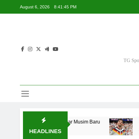
Skip
August 6, 2026
8:41:46 PM
to
content
TG Spor
iapkan Perombakan Besar Musim Baru
Sepakbo
2 Months 
HEADLINES