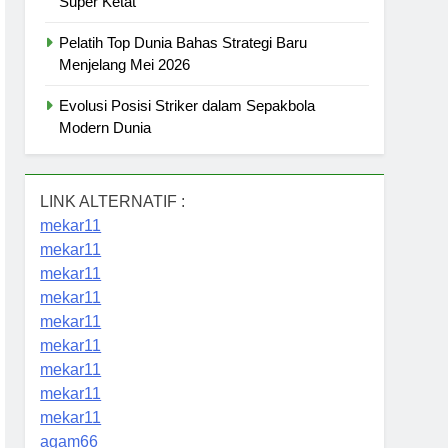
Super Ketat
Pelatih Top Dunia Bahas Strategi Baru
Menjelang Mei 2026
Evolusi Posisi Striker dalam Sepakbola
Modern Dunia
LINK ALTERNATIF :
mekar11
mekar11
mekar11
mekar11
mekar11
mekar11
mekar11
mekar11
mekar11
agam66