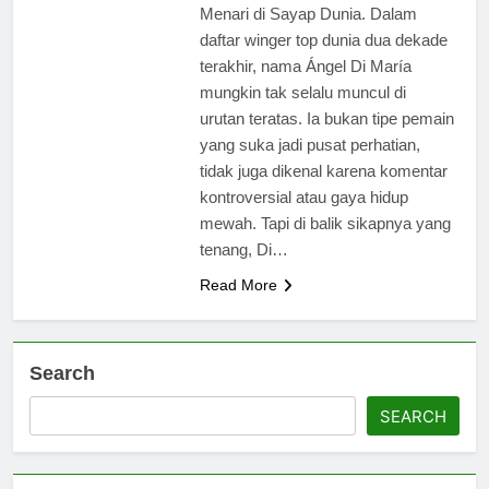
Menari di Sayap Dunia. Dalam
daftar winger top dunia dua dekade
terakhir, nama Ángel Di María
mungkin tak selalu muncul di
urutan teratas. Ia bukan tipe pemain
yang suka jadi pusat perhatian,
tidak juga dikenal karena komentar
kontroversial atau gaya hidup
mewah. Tapi di balik sikapnya yang
tenang, Di…
Read More
Search
SEARCH