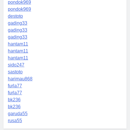
pondok969
pondok969
destoto
gading33
gading33
gading33
hantam11
hantam11
hantam11
sido247
sastoto
harimau868
furla77
furla77
bk236
bk236
garuda55
rusa55