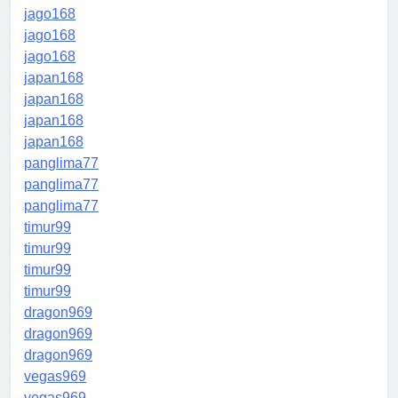
jago168
jago168
jago168
japan168
japan168
japan168
japan168
panglima77
panglima77
panglima77
timur99
timur99
timur99
timur99
dragon969
dragon969
dragon969
vegas969
vegas969