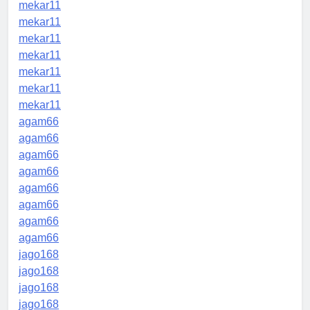
mekar11
mekar11
mekar11
mekar11
mekar11
mekar11
mekar11
agam66
agam66
agam66
agam66
agam66
agam66
agam66
agam66
jago168
jago168
jago168
jago168