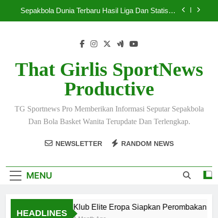
Skip
Sepakbola Dunia Terbaru Hasil Liga Dan Statistik
to
Lengkap
content
Sepakbola Terbaru 2026 Hadirkan Persaingan
Super Ketat
Pelatih Top Dunia Bahas Strategi Baru Menjelang
Mei 2026
That Girlis SportNews
Klub Elite Eropa Siapkan Perombakan Besar
Productive
Musim Baru
Sepakbola Dunia Terbaru Hasil Liga Dan Statistik
Lengkap
TG Sportnews Pro Memberikan Informasi Seputar Sepakbola
Sepakbola Terbaru 2026 Hadirkan Persaingan
Dan Bola Basket Wanita Terupdate Dan Terlengkap.
Super Ketat
Pelatih Top Dunia Bahas Strategi Baru Menjelang
NEWSLETTER
RANDOM NEWS
Mei 2026
MENU
Klub Elite Eropa Siapkan Perombakan Be
HEADLINES