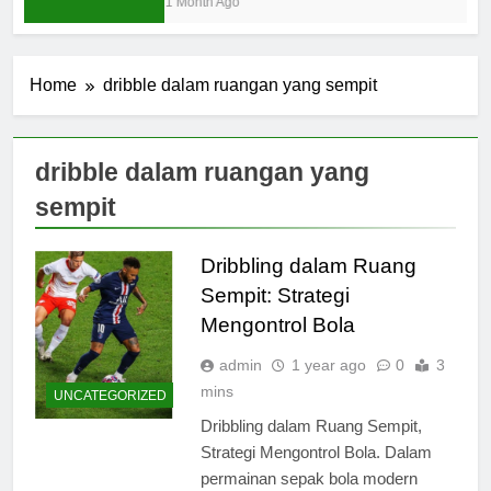
1 Month Ago
Home
dribble dalam ruangan yang sempit
dribble dalam ruangan yang
sempit
Dribbling dalam Ruang
Sempit: Strategi
Mengontrol Bola
admin
1 year ago
0
3
mins
UNCATEGORIZED
Dribbling dalam Ruang Sempit,
Strategi Mengontrol Bola. Dalam
permainan sepak bola modern