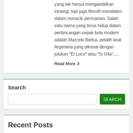
yang tak hanya mengandalkan
strategi, tapi juga filosofi mendalam
dalam meracik permainan. Salah
satu nama yang terus hidup dalam
perbincangan sepak bola modern
adalah Marcelo Bielsa, pelatih asal
Argentina yang dikenal dengan
julukan “El Loco” atau “Si Gila”….
Read More
Search
SEARCH
Recent Posts