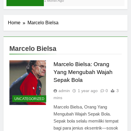
1 Month Ago
Home
Marcelo Bielsa
Marcelo Bielsa
Marcelo Bielsa: Orang
Yang Mengubah Wajah
Sepak Bola
admin
1 year ago
0
3
mins
UNCATEGORIZED
Marcelo Bielsa, Orang Yang
Mengubah Wajah Sepak Bola.
Sepak bola selalu memiliki tempat
bagi para jenius eksentrik—sosok