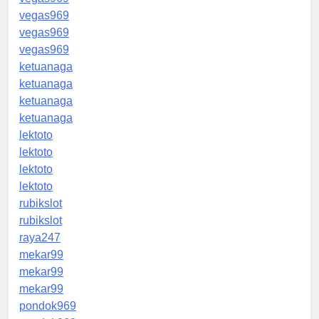
vegas969
vegas969
vegas969
ketuanaga
ketuanaga
ketuanaga
ketuanaga
lektoto
lektoto
lektoto
lektoto
rubikslot
rubikslot
raya247
mekar99
mekar99
mekar99
pondok969