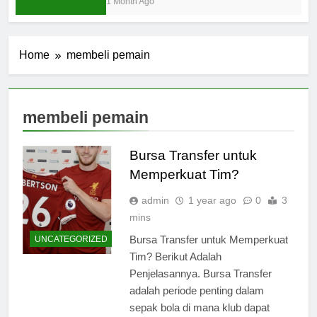
1 Month Ago
Home
membeli pemain
membeli pemain
Bursa Transfer untuk
Memperkuat Tim?
admin
1 year ago
0
3
mins
Bursa Transfer untuk Memperkuat
UNCATEGORIZED
Tim? Berikut Adalah
Penjelasannya. Bursa Transfer
adalah periode penting dalam
sepak bola di mana klub dapat