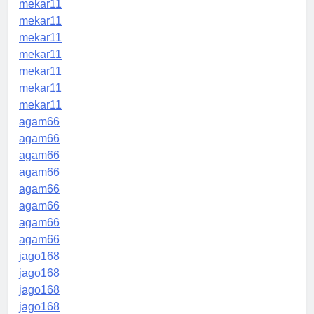
mekar11
mekar11
mekar11
mekar11
mekar11
mekar11
mekar11
agam66
agam66
agam66
agam66
agam66
agam66
agam66
agam66
jago168
jago168
jago168
jago168