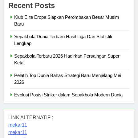
Recent Posts
Klub Elite Eropa Siapkan Perombakan Besar Musim
Baru
Sepakbola Dunia Terbaru Hasil Liga Dan Statistik
Lengkap
Sepakbola Terbaru 2026 Hadirkan Persaingan Super
Ketat
Pelatih Top Dunia Bahas Strategi Baru Menjelang Mei
2026
Evolusi Posisi Striker dalam Sepakbola Modern Dunia
LINK ALTERNATIF :
mekar11
mekar11