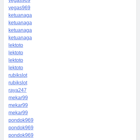
vegas969
vegas969
ketuanaga
ketuanaga
ketuanaga
ketuanaga
lektoto
lektoto
lektoto
lektoto
rubikslot
rubikslot
raya247
mekar99
mekar99
mekar99
pondok969
pondok969
pondok969