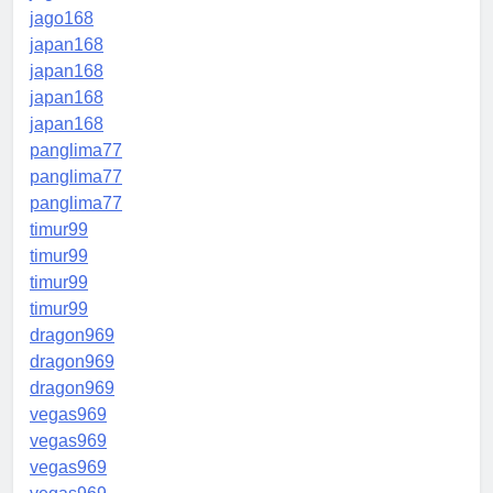
jago168
japan168
japan168
japan168
japan168
panglima77
panglima77
panglima77
timur99
timur99
timur99
timur99
dragon969
dragon969
dragon969
vegas969
vegas969
vegas969