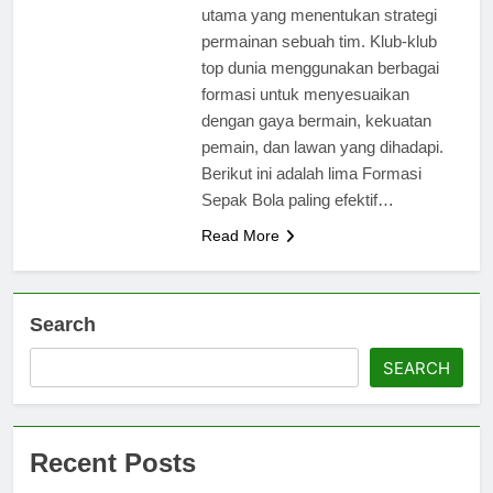
utama yang menentukan strategi
permainan sebuah tim. Klub-klub
top dunia menggunakan berbagai
formasi untuk menyesuaikan
dengan gaya bermain, kekuatan
pemain, dan lawan yang dihadapi.
Berikut ini adalah lima Formasi
Sepak Bola paling efektif…
Read More
Search
SEARCH
Recent Posts