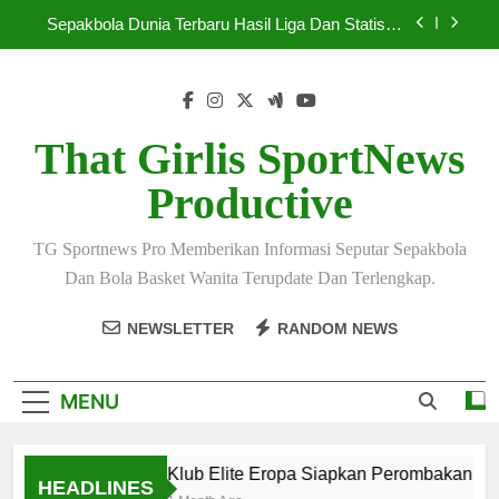
Skip
Sepakbola Dunia Terbaru Hasil Liga Dan Statistik
to
Lengkap
content
Sepakbola Terbaru 2026 Hadirkan Persaingan
Super Ketat
Pelatih Top Dunia Bahas Strategi Baru Menjelang
Mei 2026
That Girlis SportNews
Klub Elite Eropa Siapkan Perombakan Besar
Productive
Musim Baru
Sepakbola Dunia Terbaru Hasil Liga Dan Statistik
Lengkap
TG Sportnews Pro Memberikan Informasi Seputar Sepakbola
Sepakbola Terbaru 2026 Hadirkan Persaingan
Dan Bola Basket Wanita Terupdate Dan Terlengkap.
Super Ketat
Pelatih Top Dunia Bahas Strategi Baru Menjelang
NEWSLETTER
RANDOM NEWS
Mei 2026
MENU
Klub Elite Eropa Siapkan Perombakan Be
HEADLINES