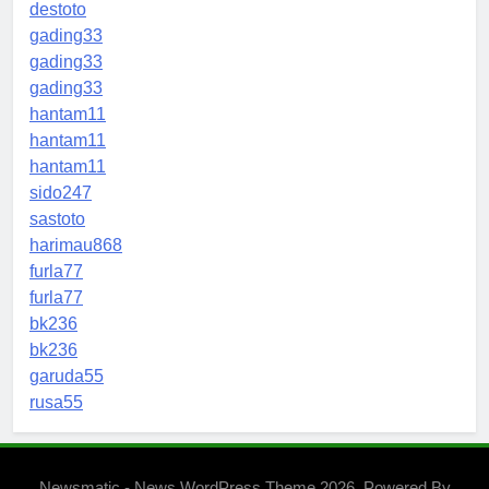
destoto
gading33
gading33
gading33
hantam11
hantam11
hantam11
sido247
sastoto
harimau868
furla77
furla77
bk236
bk236
garuda55
rusa55
Newsmatic - News WordPress Theme 2026. Powered By