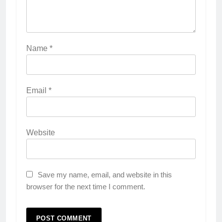
Name
*
Email
*
Website
Save my name, email, and website in this
browser for the next time I comment.