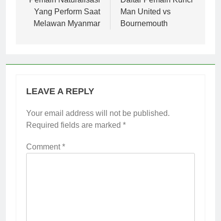
navigation
Yang Perform Saat
Man United vs
Melawan Myanmar
Bournemouth
LEAVE A REPLY
Your email address will not be published.
Required fields are marked
*
Comment
*