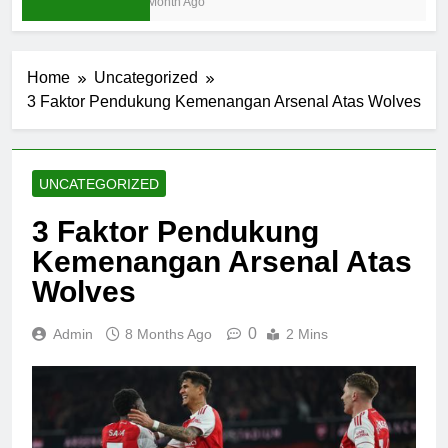
1 Month Ago
Home
Uncategorized
3 Faktor Pendukung Kemenangan Arsenal Atas Wolves
UNCATEGORIZED
3 Faktor Pendukung
Kemenangan Arsenal Atas
Wolves
0
Admin
8 Months Ago
2 Mins