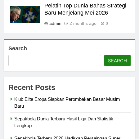
Pelatih Top Dunia Bahas Strategi
Baru Menjelang Mei 2026
admin
2 months ago
0
Search
SEARCH
Recent Posts
Klub Elite Eropa Siapkan Perombakan Besar Musim
Baru
Sepakbola Dunia Terbaru Hasil Liga Dan Statistik
Lengkap
Sepakbola Terbaru 2026 Hadirkan Persaingan Super