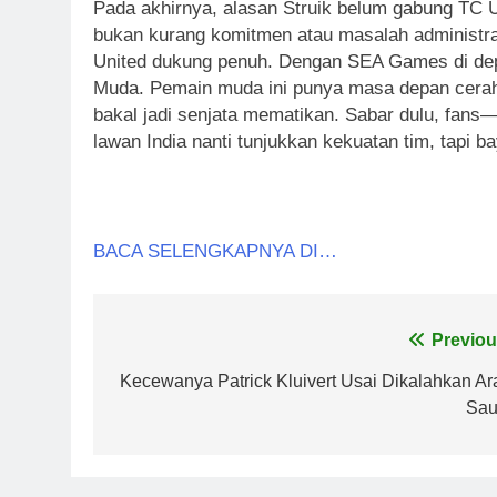
Pada akhirnya, alasan Struik belum gabung TC U
bukan kurang komitmen atau masalah administrati
United dukung penuh. Dengan SEA Games di depa
Muda. Pemain muda ini punya masa depan cerah: e
bakal jadi senjata mematikan. Sabar dulu, fans—S
lawan India nanti tunjukkan kekuatan tim, tapi b
BACA SELENGKAPNYA DI…
Post
Previou
navigation
Kecewanya Patrick Kluivert Usai Dikalahkan Ar
Sau