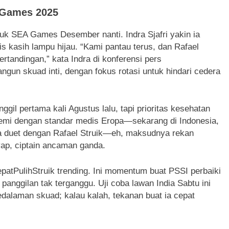
 Games 2025
uk SEA Games Desember nanti. Indra Sjafri yakin ia
 kasih lampu hijau. “Kami pantau terus, dan Rafael
tandingan,” kata Indra di konferensi pers
ngun skuad inti, dengan fokus rotasi untuk hindari cedera
ggil pertama kali Agustus lalu, tapi prioritas kesehatan
ademi dengan standar medis Eropa—sekarang di Indonesia,
bisa duet dengan Rafael Struik—eh, maksudnya rekan
yap, ciptain ancaman ganda.
atPulihStruik trending. Ini momentum buat PSSI perbaiki
panggilan tak terganggu. Uji coba lawan India Sabtu ini
edalaman skuad; kalau kalah, tekanan buat ia cepat