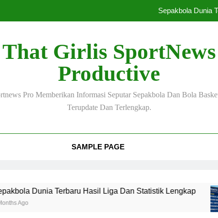
Sepakbola Dunia Te
Sepakbola Terbaru
That Girlis SportNews
Pelatih Top Dunia 
Productive
Klub Elite Eropa
tnews Pro Memberikan Informasi Seputar Sepakbola Dan Bola Baske
Sepakbola Dunia Te
Terupdate Dan Terlengkap.
Sepakbola Terbaru
Pelatih Top Dunia 
SAMPLE PAGE
a Terbaru Hasil Liga Dan Statistik Lengkap
S
3