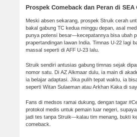
Prospek Comeback dan Peran di SEA
Meski absen sekarang, prospek Struik cerah unt
bakal gabung TC kedua minggu depan, asal medis
punya potensi besar—kecepatannya bisa ubah per
prapertandingan lawan India. Timnas U-22 lagi ba
massal seperti di AFF U-23 lalu.
Struik sendiri antusias gabung timnas sejak dipan
nomor satu. Di AZ Alkmaar dulu, ia main di ak
ia belajar adaptasi. Jika pulih tepat waktu, ia 
seperti Witan Sulaeman atau Arkhan Kaka di sa
Fans di medsos ramai dukung, dengan tagar #Cep
protokol medis untuk pemain luar negeri, supaya 
jadi tes tanpa Struik—kalau tim menang, bukti k
comeback.