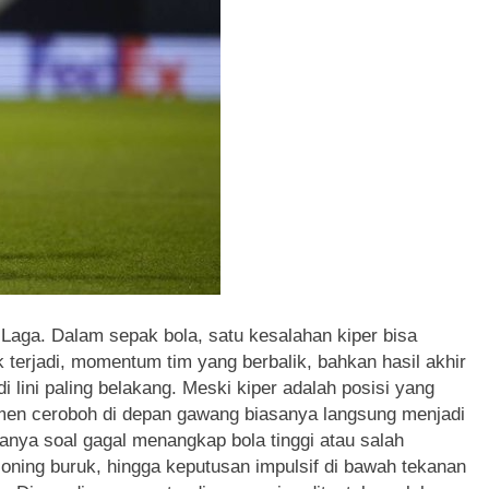
Laga. Dalam sepak bola, satu kesalahan kiper bisa
terjadi, momentum tim yang berbalik, bahkan hasil akhir
di lini paling belakang. Meski kiper adalah posisi yang
u momen ceroboh di depan gawang biasanya langsung menjadi
hanya soal gagal menangkap bola tinggi atau salah
ioning buruk, hingga keputusan impulsif di bawah tekanan