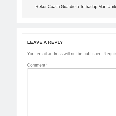
navigation
Rekor Coach Guardiola Terhadap Man Unit
LEAVE A REPLY
Your email address will not be published.
Requir
Comment
*