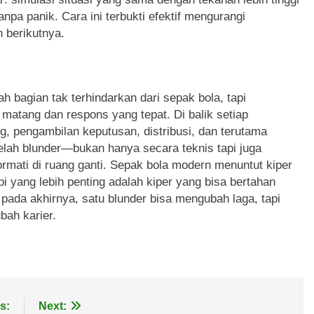
npa panik. Cara ini terbukti efektif mengurangi
 berikutnya.
h bagian tak terhindarkan dari sepak bola, tapi
atang dan respons yang tepat. Di balik setiap
ng, pengambilan keputusan, distribusi, dan terutama
elah blunder—bukan hanya secara teknis tapi juga
ormati di ruang ganti. Sepak bola modern menuntut kiper
 yang lebih penting adalah kiper yang bisa bertahan
pada akhirnya, satu blunder bisa mengubah laga, tapi
bah karier.
s:
Next: