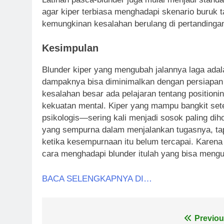
agar kiper terbiasa menghadapi skenario buruk ta
kemungkinan kesalahan berulang di pertandingan
Kesimpulan
Blunder kiper yang mengubah jalannya laga adala
dampaknya bisa diminimalkan dengan persiapan m
kesalahan besar ada pelajaran tentang positioni
kekuatan mental. Kiper yang mampu bangkit set
psikologis—sering kali menjadi sosok paling dih
yang sempurna dalam menjalankan tugasnya, tapi
ketika kesempurnaan itu belum tercapai. Karena 
cara menghadapi blunder itulah yang bisa mengu
BACA SELENGKAPNYA DI…
Post
Previou