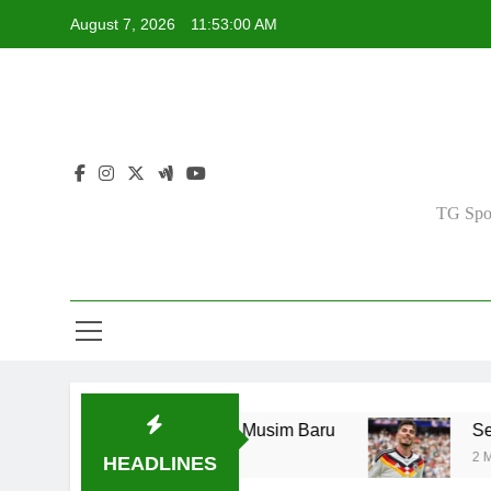
Skip
August 7, 2026
11:53:01 AM
to
content
TG Spor
Perombakan Besar Musim Baru
Sepakbola Dunia
2 Months Ago
HEADLINES