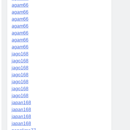
agam66
agam66
agam66
agam66
agam66
agam66
agam66
jago168
jago168
jago168
jago168
jago168
jago168
jago168
japan168
japan168
japan168
japan168