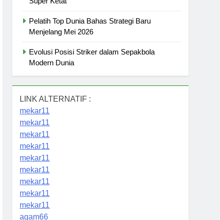
Super Ketat
Pelatih Top Dunia Bahas Strategi Baru
Menjelang Mei 2026
Evolusi Posisi Striker dalam Sepakbola
Modern Dunia
LINK ALTERNATIF :
mekar11
mekar11
mekar11
mekar11
mekar11
mekar11
mekar11
mekar11
mekar11
agam66