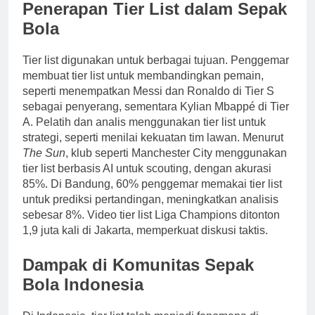
Penerapan Tier List dalam Sepak
Bola
Tier list digunakan untuk berbagai tujuan. Penggemar
membuat tier list untuk membandingkan pemain,
seperti menempatkan Messi dan Ronaldo di Tier S
sebagai penyerang, sementara Kylian Mbappé di Tier
A. Pelatih dan analis menggunakan tier list untuk
strategi, seperti menilai kekuatan tim lawan. Menurut
The Sun
, klub seperti Manchester City menggunakan
tier list berbasis AI untuk scouting, dengan akurasi
85%. Di Bandung, 60% penggemar memakai tier list
untuk prediksi pertandingan, meningkatkan analisis
sebesar 8%. Video tier list Liga Champions ditonton
1,9 juta kali di Jakarta, memperkuat diskusi taktis.
Dampak di Komunitas Sepak
Bola Indonesia