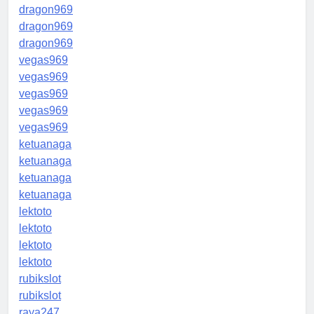
dragon969
dragon969
dragon969
vegas969
vegas969
vegas969
vegas969
vegas969
ketuanaga
ketuanaga
ketuanaga
ketuanaga
lektoto
lektoto
lektoto
lektoto
rubikslot
rubikslot
raya247