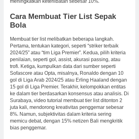
meningkatkan keterlibatan sebesar 10%.
Cara Membuat Tier List Sepak
Bola
Membuat tier list melibatkan beberapa langkah.
Pertama, tentukan kategori, seperti “striker terbaik
2024/25” atau “tim Liga Premier”. Kedua, pilih kriteria
penilaian, seperti gol, assist, akurasi passing, atau
trofi. Ketiga, kumpulkan data dari sumber seperti
Sofascore atau Opta, misalnya, Ronaldo dengan 10
gol di Liga Arab 2024/25 atau Erling Haaland dengan
15 gol di Liga Premier. Terakhir, kelompokkan entitas
ke dalam tier berdasarkan konsensus atau analisis. Di
Surabaya, video tutorial membuat tier list ditonton 2
juta kali, mendorong kreativitas penggemar sebesar
8%. Namun, subjektivitas dalam kriteria sering
memicu debat, dengan 15% netizen Bali mengkritik
bias penggemar.