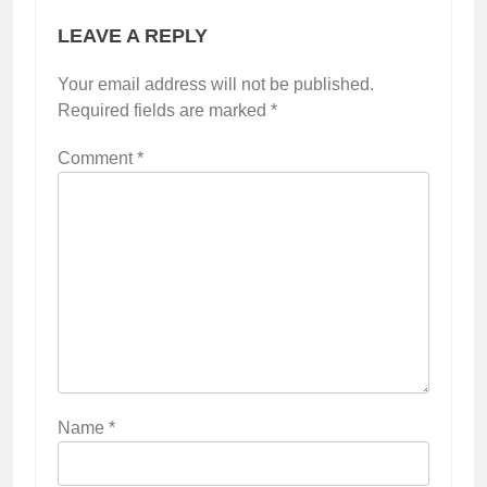
LEAVE A REPLY
Your email address will not be published.
Required fields are marked
*
Comment
*
Name
*