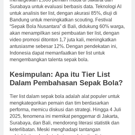
Surabaya untuk evaluasi berbasis data. Teknologi AI
untuk analisis tier list, dengan akurasi 85%, diuji di
Bandung untuk meningkatkan scouting. Festival
“Sepak Bola Nusantara” di Bali, didukung 60% warga,
akan menampilkan sesi pembuatan tier list, dengan
video promosi ditonton 1,7 juta kali, meningkatkan
antusiasme sebesar 12%. Dengan pendekatan ini,
Indonesia dapat memanfaatkan tier list untuk
mengembangkan talenta sepak bola.
Kesimpulan: Apa itu Tier List
Dalam Pembahasan Sepak Bola?
Tier list dalam sepak bola adalah alat populer untuk
mengkategorikan pemain dan tim berdasarkan
performa, memicu diskusi dan strategi. Hingga 4 Juli
2025, fenomena ini memikat penggemar di Jakarta,
Surabaya, dan Bali, mendorong literasi statistik dan
keterlibatan. Meski menghadapi tantangan