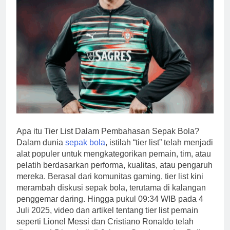
Apa itu Tier List Dalam Pembahasan Sepak Bola?
Dalam dunia
sepak bola
, istilah “tier list” telah menjadi
alat populer untuk mengkategorikan pemain, tim, atau
pelatih berdasarkan performa, kualitas, atau pengaruh
mereka. Berasal dari komunitas gaming, tier list kini
merambah diskusi sepak bola, terutama di kalangan
penggemar daring. Hingga pukul 09:34 WIB pada 4
Juli 2025, video dan artikel tentang tier list pemain
seperti Lionel Messi dan Cristiano Ronaldo telah