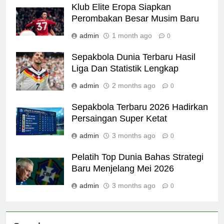
Klub Elite Eropa Siapkan
Perombakan Besar Musim Baru
admin
1 month ago
0
Sepakbola Dunia Terbaru Hasil
Liga Dan Statistik Lengkap
admin
2 months ago
0
Sepakbola Terbaru 2026 Hadirkan
Persaingan Super Ketat
admin
3 months ago
0
Pelatih Top Dunia Bahas Strategi
Baru Menjelang Mei 2026
admin
3 months ago
0