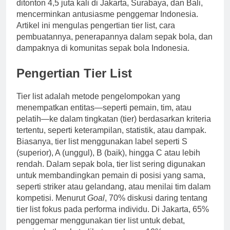
ditonton 4,5 juta kali di Jakarta, Surabaya, dan Bali,
mencerminkan antusiasme penggemar Indonesia.
Artikel ini mengulas pengertian tier list, cara
pembuatannya, penerapannya dalam sepak bola, dan
dampaknya di komunitas sepak bola Indonesia.
Pengertian Tier List
Tier list adalah metode pengelompokan yang
menempatkan entitas—seperti pemain, tim, atau
pelatih—ke dalam tingkatan (tier) berdasarkan kriteria
tertentu, seperti keterampilan, statistik, atau dampak.
Biasanya, tier list menggunakan label seperti S
(superior), A (unggul), B (baik), hingga C atau lebih
rendah. Dalam sepak bola, tier list sering digunakan
untuk membandingkan pemain di posisi yang sama,
seperti striker atau gelandang, atau menilai tim dalam
kompetisi. Menurut
Goal
, 70% diskusi daring tentang
tier list fokus pada performa individu. Di Jakarta, 65%
penggemar menggunakan tier list untuk debat,