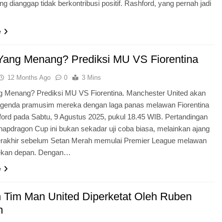
g dianggap tidak berkontribusi positif. Rashford, yang pernah jadi
…
e
Yang Menang? Prediksi MU VS Fiorentina
12 Months Ago
0
3 Mins
g Menang? Prediksi MU VS Fiorentina. Manchester United akan
genda pramusim mereka dengan laga panas melawan Fiorentina
fford pada Sabtu, 9 Agustus 2025, pukul 18.45 WIB. Pertandingan
napdragon Cup ini bukan sekadar uji coba biasa, melainkan ajang
terakhir sebelum Setan Merah memulai Premier League melawan
ekan depan. Dengan…
e
n Tim Man United Diperketat Oleh Ruben
m