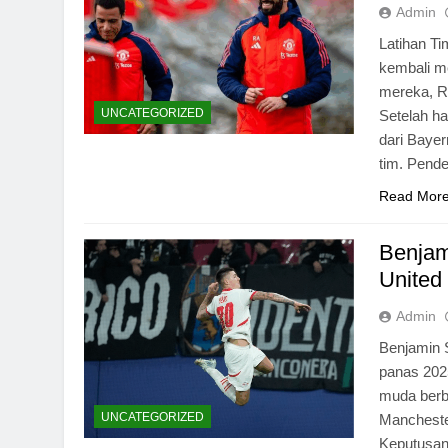
Admin
Latihan T
kembali me
mereka, R
UNCATEGORIZED
Setelah h
dari Baye
tim. Pende
Read Mor
Benjam
United
Admin
Benjamin 
panas 202
muda berb
UNCATEGORIZED
Mancheste
Keputusan 