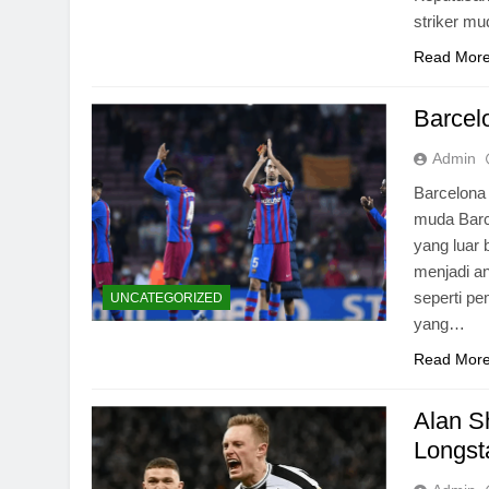
striker mu
Read Mor
Barcel
Admin
Barcelona
muda Barce
yang luar 
menjadi an
seperti p
UNCATEGORIZED
yang…
Read Mor
Alan S
Longst