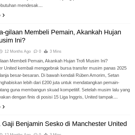
ebutuhan mendesak…
e
a-gilaan Membeli Pemain, Akankah Hujan
usim Ini?
12 Months Ago
0
3 Mins
ilaan Membeli Pemain, Akankah Hujan Trofi Musim Ini?
r United kembali menggebrak bursa transfer musim panas 2025
lanja besar-besaran. Di bawah kendali Rúben Amorim, Setan
ghabiskan lebih dari £200 juta untuk mendatangkan pemain-
ntang guna membangun skuad kompetitif. Setelah musim lalu yang
an dengan finis di posisi 15 Liga Inggris, United tampak…
e
 Gaji Benjamin Sesko di Manchester United
12 Months Ago
0
3 Mins