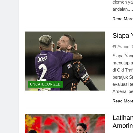
elemen yan
andalan,
Read Mor
Siapa 
Admin
Siapa Yan
menutup a
di Old Tra
bertajuk S
evaluasi 
UNCATEGORIZED
Arsenal p
Read Mor
Latiha
Amori