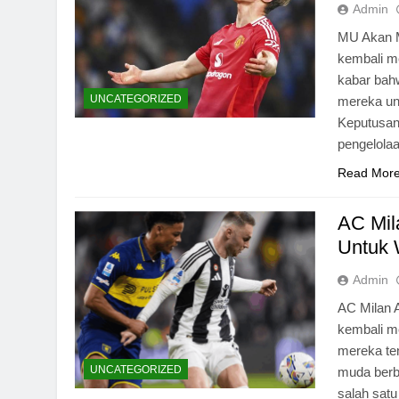
Admin
MU Akan M
kembali m
kabar bah
UNCATEGORIZED
mereka un
Keputusan 
pengelola
Read Mor
AC Mil
Untuk 
Admin
AC Milan 
kembali m
mereka te
UNCATEGORIZED
muda berba
salah satu