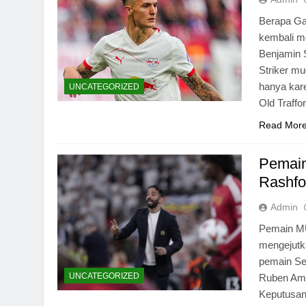
Berapa Ga
kembali m
Benjamin 
Striker mu
hanya kare
UNCATEGORIZED
Old Traffo
Read Mor
Pemain
Rashfo
Admin
Pemain MU
mengejutk
pemain Se
UNCATEGORIZED
Ruben Amo
Keputusan