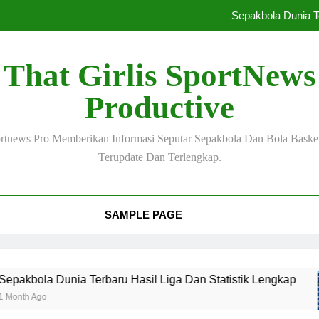
Sepakbola Dunia Te
Sepakbola Terbaru
That Girlis SportNews
Pelatih Top Dunia 
Productive
Klub Elite Eropa
tnews Pro Memberikan Informasi Seputar Sepakbola Dan Bola Baske
Sepakbola Dunia Te
Terupdate Dan Terlengkap.
Sepakbola Terbaru
Pelatih Top Dunia 
SAMPLE PAGE
ia Terbaru Hasil Liga Dan Statistik Lengkap
S
2