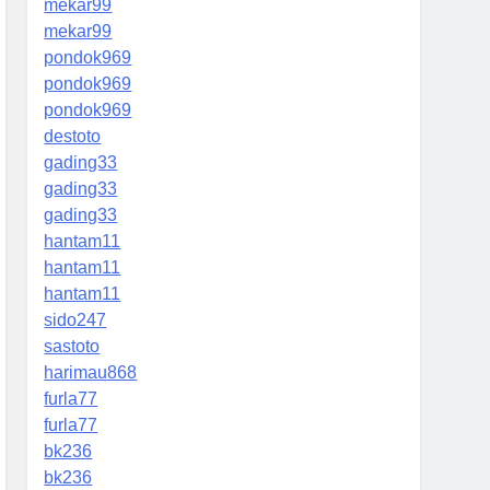
mekar99
mekar99
pondok969
pondok969
pondok969
destoto
gading33
gading33
gading33
hantam11
hantam11
hantam11
sido247
sastoto
harimau868
furla77
furla77
bk236
bk236