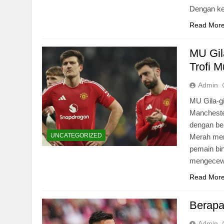
Dengan k
Read Mor
MU Gil
Trofi M
Admin
MU Gila-g
Mancheste
dengan be
UNCATEGORIZED
Merah men
pemain bi
mengecewak
Read Mor
Berapa
Admin