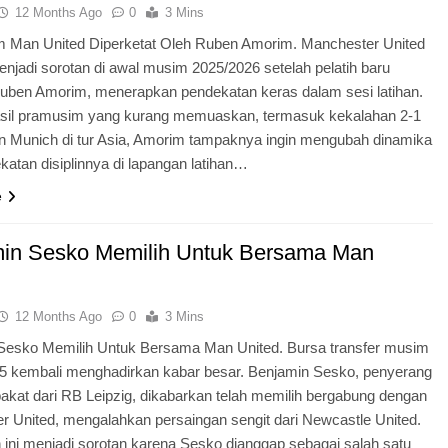
12 Months Ago
0
3 Mins
im Man United Diperketat Oleh Ruben Amorim. Manchester United
njadi sorotan di awal musim 2025/2026 setelah pelatih baru
uben Amorim, menerapkan pendekatan keras dalam sesi latihan.
asil pramusim yang kurang memuaskan, termasuk kekalahan 2-1
rn Munich di tur Asia, Amorim tampaknya ingin mengubah dinamika
katan disiplinnya di lapangan latihan…
e
in Sesko Memilih Untuk Bersama Man
12 Months Ago
0
3 Mins
Sesko Memilih Untuk Bersama Man United. Bursa transfer musim
5 kembali menghadirkan kabar besar. Benjamin Sesko, penyerang
akat dari RB Leipzig, dikabarkan telah memilih bergabung dengan
r United, mengalahkan persaingan sengit dari Newcastle United.
ini menjadi sorotan karena Sesko dianggap sebagai salah satu