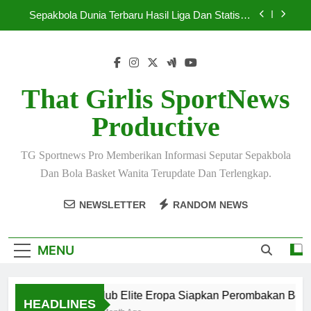
Skip
Sepakbola Dunia Terbaru Hasil Liga Dan Statistik
to
Lengkap
content
Sepakbola Terbaru 2026 Hadirkan Persaingan
Super Ketat
Pelatih Top Dunia Bahas Strategi Baru Menjelang
Mei 2026
That Girlis SportNews
Klub Elite Eropa Siapkan Perombakan Besar
Productive
Musim Baru
Sepakbola Dunia Terbaru Hasil Liga Dan Statistik
Lengkap
TG Sportnews Pro Memberikan Informasi Seputar Sepakbola
Sepakbola Terbaru 2026 Hadirkan Persaingan
Dan Bola Basket Wanita Terupdate Dan Terlengkap.
Super Ketat
Pelatih Top Dunia Bahas Strategi Baru Menjelang
NEWSLETTER
RANDOM NEWS
Mei 2026
MENU
Klub Elite Eropa Siapkan Perombakan Besar
HEADLINES