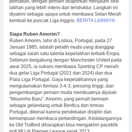
perhatian, dengan pemain dilaporkan menjalani sesi
latihan yang lebih intens dan terstruktur. Langkah ini
diyakini sebagai upaya untuk membawa Setan Merah
kembali ke puncak Liga Inggris.
BERITA LAINNYA
Siapa Ruben Amorim?
Ruben Amorim, lahir di Lisboa, Portugal, pada 27
Januari 1985, adalah pelatih muda yang dianggap
sebagai salah satu talenta kepelatihan terbaik Eropa.
Sebelum bergabung dengan Manchester United pada
awal 2025, ia sukses membawa Sporting CP meraih
dua gelar Liga Portugal (2021 dan 2024) dan dua
Piala Liga Portugal. Gaya kepelatihannya yang
mengutamakan formasi 3-4-3, pressing tinggi, dan
pengembangan pemain muda membuatnya dijuluki
“Mourinho Baru”. Amorim, yang pernah bermain
sebagai gelandang untuk Benfica dan timnas
Portugal, dikenal karena pendekatan disiplin dan
kemampuan membaca pertandingan. Kedatangannya
ke Old Trafford diharapkan bisa mengakhiri paceklik
trofi MU di Premier League sejak 2013.