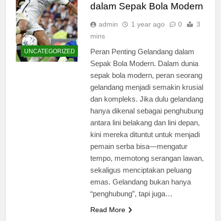
dalam Sepak Bola Modern
admin
1 year ago
0
3
mins
Peran Penting Gelandang dalam
UNCATEGORIZED
Sepak Bola Modern. Dalam dunia
sepak bola modern, peran seorang
gelandang menjadi semakin krusial
dan kompleks. Jika dulu gelandang
hanya dikenal sebagai penghubung
antara lini belakang dan lini depan,
kini mereka dituntut untuk menjadi
pemain serba bisa—mengatur
tempo, memotong serangan lawan,
sekaligus menciptakan peluang
emas. Gelandang bukan hanya
“penghubung”, tapi juga…
Read More