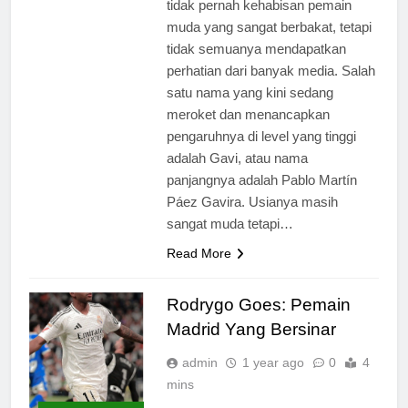
tidak pernah kehabisan pemain
muda yang sangat berbakat, tetapi
tidak semuanya mendapatkan
perhatian dari banyak media. Salah
satu nama yang kini sedang
meroket dan menancapkan
pengaruhnya di level yang tinggi
adalah Gavi, atau nama
panjangnya adalah Pablo Martín
Páez Gavira. Usianya masih
sangat muda tetapi…
Read More
Rodrygo Goes: Pemain
Madrid Yang Bersinar
admin
1 year ago
0
4
mins