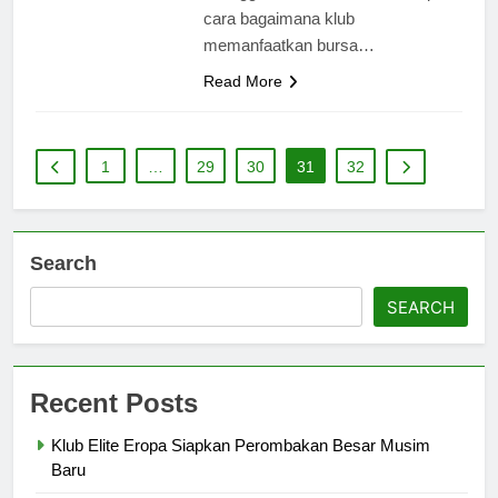
cara bagaimana klub
memanfaatkan bursa…
Read More
1
…
29
30
31
32
Search
SEARCH
Recent Posts
Klub Elite Eropa Siapkan Perombakan Besar Musim
Baru