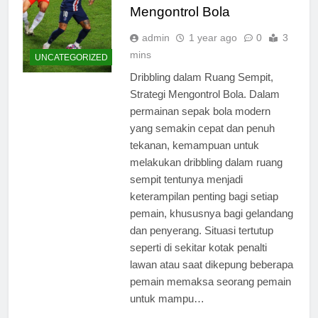
Mengontrol Bola
admin
1 year ago
0
3
mins
UNCATEGORIZED
Dribbling dalam Ruang Sempit,
Strategi Mengontrol Bola. Dalam
permainan sepak bola modern
yang semakin cepat dan penuh
tekanan, kemampuan untuk
melakukan dribbling dalam ruang
sempit tentunya menjadi
keterampilan penting bagi setiap
pemain, khususnya bagi gelandang
dan penyerang. Situasi tertutup
seperti di sekitar kotak penalti
lawan atau saat dikepung beberapa
pemain memaksa seorang pemain
untuk mampu…