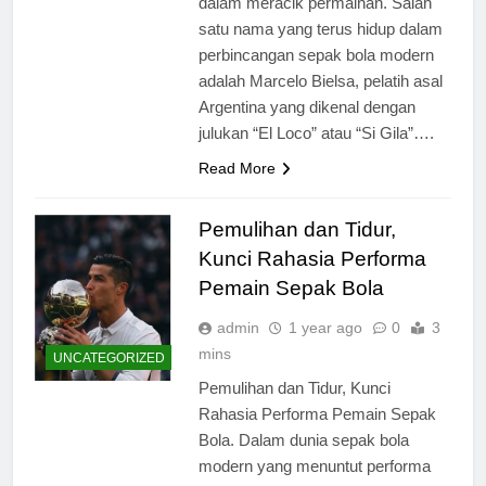
dalam meracik permainan. Salah
satu nama yang terus hidup dalam
perbincangan sepak bola modern
adalah Marcelo Bielsa, pelatih asal
Argentina yang dikenal dengan
julukan “El Loco” atau “Si Gila”….
Read More
Pemulihan dan Tidur,
Kunci Rahasia Performa
Pemain Sepak Bola
admin
1 year ago
0
3
mins
UNCATEGORIZED
Pemulihan dan Tidur, Kunci
Rahasia Performa Pemain Sepak
Bola. Dalam dunia sepak bola
modern yang menuntut performa