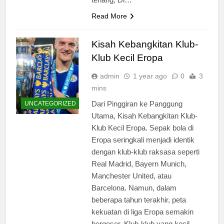
Read More
Kisah Kebangkitan Klub-
Klub Kecil Eropa
admin
1 year ago
0
3
mins
Dari Pinggiran ke Panggung
UNCATEGORIZED
Utama, Kisah Kebangkitan Klub-
Klub Kecil Eropa. Sepak bola di
Eropa seringkali menjadi identik
dengan klub-klub raksasa seperti
Real Madrid, Bayern Munich,
Manchester United, atau
Barcelona. Namun, dalam
beberapa tahun terakhir, peta
kekuatan di liga Eropa semakin
bergeser. Klub-klub yang kecil,