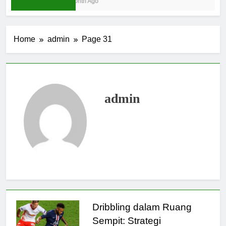
1 Month Ago
Home
admin
Page 31
admin
Dribbling dalam Ruang
Sempit: Strategi