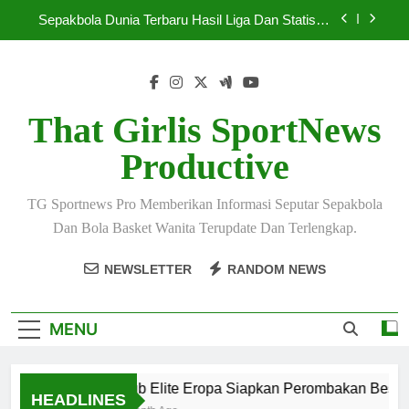
Skip
Sepakbola Dunia Terbaru Hasil Liga Dan Statistik
to
Lengkap
content
Sepakbola Terbaru 2026 Hadirkan Persaingan
Super Ketat
Pelatih Top Dunia Bahas Strategi Baru Menjelang
Mei 2026
That Girlis SportNews
Klub Elite Eropa Siapkan Perombakan Besar
Productive
Musim Baru
Sepakbola Dunia Terbaru Hasil Liga Dan Statistik
Lengkap
TG Sportnews Pro Memberikan Informasi Seputar Sepakbola
Sepakbola Terbaru 2026 Hadirkan Persaingan
Dan Bola Basket Wanita Terupdate Dan Terlengkap.
Super Ketat
Pelatih Top Dunia Bahas Strategi Baru Menjelang
NEWSLETTER
RANDOM NEWS
Mei 2026
MENU
Klub Elite Eropa Siapkan Perombakan Besar M
HEADLINES