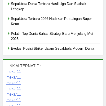
Sepakbola Dunia Terbaru Hasil Liga Dan Statistik
Lengkap
Sepakbola Terbaru 2026 Hadirkan Persaingan Super
Ketat
Pelatih Top Dunia Bahas Strategi Baru Menjelang Mei
2026
Evolusi Posisi Striker dalam Sepakbola Modern Dunia
LINK ALTERNATIF :
mekar11
mekar11
mekar11
mekar11
mekar11
mekar11
mekar11