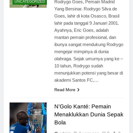
Rodrygo Goes, Pemain Madrid
UNCATEGORIZED
Yang Bersinar. Rodrygo Silva de
Goes, lahir di kota Osasco, Brasil
lahir pada tanggal 9 Januari 2001.
Ayahnya, Eric Goes, adalah
mantan pemain profesional, dan
ibunya sangat mendukung Rodrygo
mengejar mimpinya di dunia
olahraga. Sejak umurnya yang ke –
10 tahun, Rodrygo sudah
menunjukkan potensi yang besar di
akademi Santos FC,…
Read More
N’Golo Kanté: Pemain
Menaklukkan Dunia Sepak
Bola