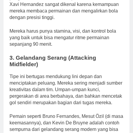
Xavi Hernandez sangat dikenal karena kemampuan
mereka membaca permainan dan mengalirkan bola
dengan presisi tinggi.
Mereka harus punya stamina, visi, dan kontrol bola
yang baik untuk bisa mengatur ritme permainan
sepanjang 90 menit.
3. Gelandang Serang (Attacking
Midfielder)
Tipe ini bertugas mendukung lini depan dan
menciptakan peluang. Mereka sering menjadi sumber
kreativitas dalam tim. Umpan-umpan kunci,
pergerakan di area berbahaya, dan bahkan mencetak
gol sendiri merupakan bagian dari tugas mereka.
Pemain seperti Bruno Fernandes, Mesut Özil (di masa
keemasannya), dan Kevin De Bruyne adalah contoh
sempurna dari gelandang serang modern yang bisa