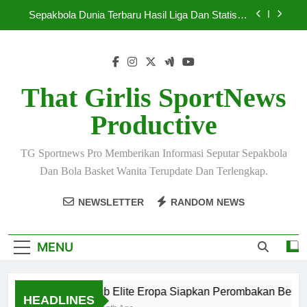
Skip
Sepakbola Dunia Terbaru Hasil Liga Dan Statistik
to
Lengkap
content
Sepakbola Terbaru 2026 Hadirkan Persaingan
Super Ketat
Pelatih Top Dunia Bahas Strategi Baru Menjelang
Mei 2026
That Girlis SportNews
Klub Elite Eropa Siapkan Perombakan Besar
Productive
Musim Baru
Sepakbola Dunia Terbaru Hasil Liga Dan Statistik
Lengkap
TG Sportnews Pro Memberikan Informasi Seputar Sepakbola
Sepakbola Terbaru 2026 Hadirkan Persaingan
Dan Bola Basket Wanita Terupdate Dan Terlengkap.
Super Ketat
Pelatih Top Dunia Bahas Strategi Baru Menjelang
NEWSLETTER
RANDOM NEWS
Mei 2026
MENU
Klub Elite Eropa Siapkan Perombakan Besar M
HEADLINES