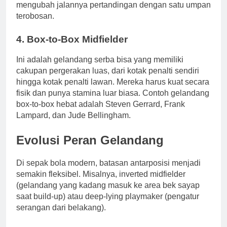
mengubah jalannya pertandingan dengan satu umpan
terobosan.
4. Box-to-Box Midfielder
Ini adalah gelandang serba bisa yang memiliki
cakupan pergerakan luas, dari kotak penalti sendiri
hingga kotak penalti lawan. Mereka harus kuat secara
fisik dan punya stamina luar biasa. Contoh gelandang
box-to-box hebat adalah Steven Gerrard, Frank
Lampard, dan Jude Bellingham.
Evolusi Peran Gelandang
Di sepak bola modern, batasan antarposisi menjadi
semakin fleksibel. Misalnya, inverted midfielder
(gelandang yang kadang masuk ke area bek sayap
saat build-up) atau deep-lying playmaker (pengatur
serangan dari belakang).