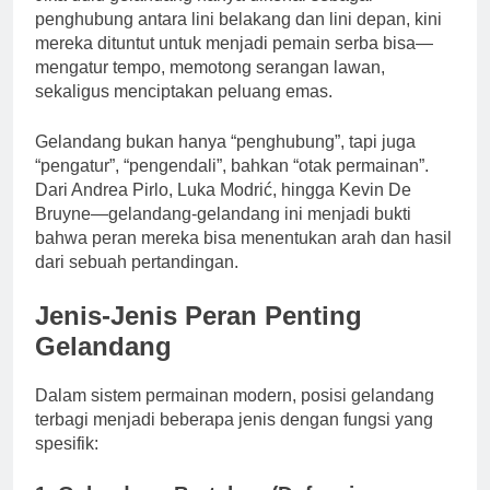
penghubung antara lini belakang dan lini depan, kini
mereka dituntut untuk menjadi pemain serba bisa—
mengatur tempo, memotong serangan lawan,
sekaligus menciptakan peluang emas.
Gelandang bukan hanya “penghubung”, tapi juga
“pengatur”, “pengendali”, bahkan “otak permainan”.
Dari Andrea Pirlo, Luka Modrić, hingga Kevin De
Bruyne—gelandang-gelandang ini menjadi bukti
bahwa peran mereka bisa menentukan arah dan hasil
dari sebuah pertandingan.
Jenis-Jenis Peran Penting
Gelandang
Dalam sistem permainan modern, posisi gelandang
terbagi menjadi beberapa jenis dengan fungsi yang
spesifik: