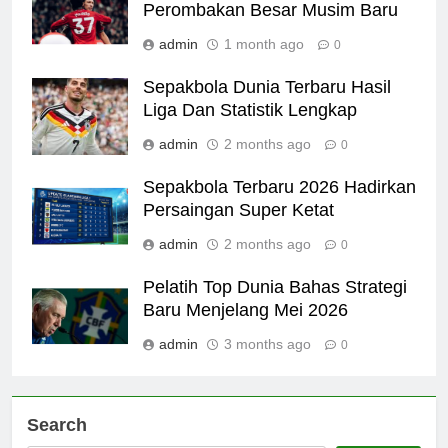
Perombakan Besar Musim Baru
admin
1 month ago
0
Sepakbola Dunia Terbaru Hasil
Liga Dan Statistik Lengkap
admin
2 months ago
0
Sepakbola Terbaru 2026 Hadirkan
Persaingan Super Ketat
admin
2 months ago
0
Pelatih Top Dunia Bahas Strategi
Baru Menjelang Mei 2026
admin
3 months ago
0
Search