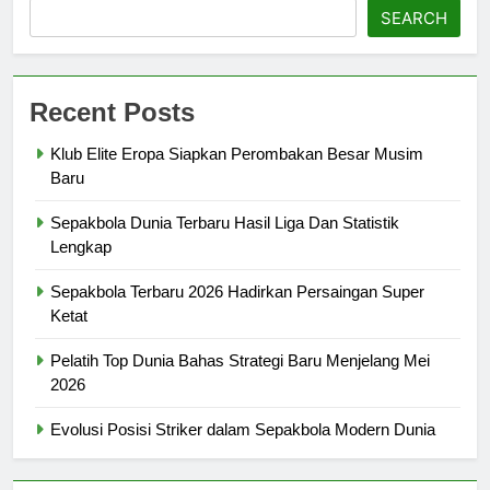
SEARCH
Recent Posts
Klub Elite Eropa Siapkan Perombakan Besar Musim
Baru
Sepakbola Dunia Terbaru Hasil Liga Dan Statistik
Lengkap
Sepakbola Terbaru 2026 Hadirkan Persaingan Super
Ketat
Pelatih Top Dunia Bahas Strategi Baru Menjelang Mei
2026
Evolusi Posisi Striker dalam Sepakbola Modern Dunia