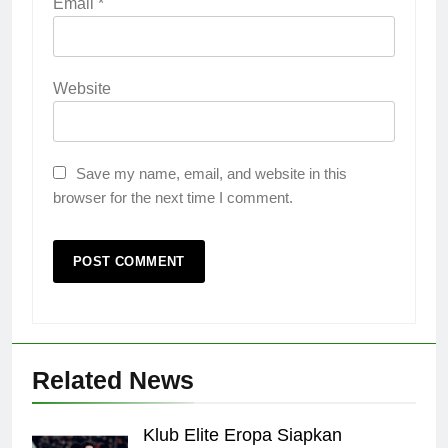
Email
*
Website
Save my name, email, and website in this
browser for the next time I comment.
Related News
Klub Elite Eropa Siapkan