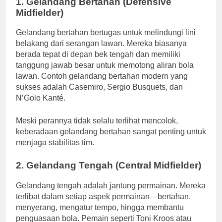
1. Gelandang Bertahan (Defensive
Midfielder)
Gelandang bertahan bertugas untuk melindungi lini
belakang dari serangan lawan. Mereka biasanya
berada tepat di depan bek tengah dan memiliki
tanggung jawab besar untuk memotong aliran bola
lawan. Contoh gelandang bertahan modern yang
sukses adalah Casemiro, Sergio Busquets, dan
N’Golo Kanté.
Meski perannya tidak selalu terlihat mencolok,
keberadaan gelandang bertahan sangat penting untuk
menjaga stabilitas tim.
2. Gelandang Tengah (Central Midfielder)
Gelandang tengah adalah jantung permainan. Mereka
terlibat dalam setiap aspek permainan—bertahan,
menyerang, mengatur tempo, hingga membantu
penguasaan bola. Pemain seperti Toni Kroos atau