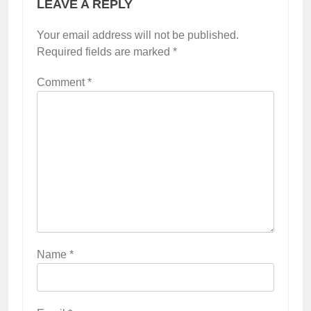
LEAVE A REPLY
Your email address will not be published.
Required fields are marked
*
Comment
*
Name
*