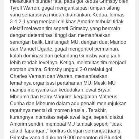
melakukan blunder fatal pada gol kedua Grimsby oleh
Tyrell Warren, gagal mengantisipasi umpan silang
yang seharusnya mudah diamankan. Kedua, formasi
3-4-2-1 yang menjadi ciri khas Amorim terbukti tidak
efektif melawan tim seperti Grimsby, yang bermain
dengan determinasi tinggi dan memanfaatkan
serangan balik. Lini tengah MU, dengan duet Mainoo
dan Manuel Ugarte, gagal mengontrol permainan,
kalah dominasi dari gelandang Grimsby yang jauh
lebih rendah levelnya. Ketiga, mentalitas tim menjadi
sorotan utama. Grimsby unggul 2-0 melalui gol
Charles Vernam dan Warren, memanfaatkan
lemahnya organisasi pertahanan MU. Meski MU
mampu menyamakan kedudukan lewat Bryan
Mbeumo dan Harry Maguire, kegagalan Matheus
Cunha dan Mbeumo dalam adu penalti menunjukkan
rapuhnya mental di momen krusial. Terakhir,
kurangnya intensitas sejak awal laga, seperti diakui
Amorim sendiri, membuat MU tampak seperti “tidak
ada di lapangan,” kontras dengan semangat juang
Grimsby yang didukung 9.000 penonton di Blundell