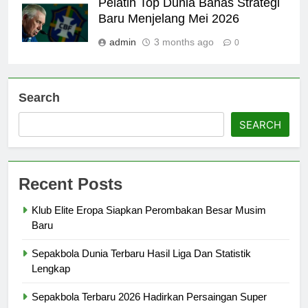
Pelatih Top Dunia Bahas Strategi
Baru Menjelang Mei 2026
admin
3 months ago
0
Search
SEARCH
Recent Posts
Klub Elite Eropa Siapkan Perombakan Besar Musim
Baru
Sepakbola Dunia Terbaru Hasil Liga Dan Statistik
Lengkap
Sepakbola Terbaru 2026 Hadirkan Persaingan Super