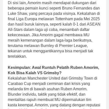
Di sisi lain, Amorim masih mendapat dukungan dari
beberapa pemain kunci seperti Bruno Fernandes dan
Luke Shaw, yang percaya pada visinya. Kekalahan di
final Liga Europa melawan Tottenham pada Mei 2025
dan hasil buruk lainnya, seperti kalah 0-1 dari ASEAN
All-Stars dalam laga uji coba, menambah daftar
kekecewaan. Jika Amorim gagal membawa MU
meraih kemenangan dalam laga-laga berikutnya,
terutama melawan Burnley di Premier League,
tekanan untuk menggantikannya bisa menjadi tak
terelakkan.
Kesimpulan: Awal Runtuh Pelatih Ruben Amorim,
Kok Bisa Kalah VS Grimsby?
Kekalahan Manchester United dari Grimsby Town di
Carabao Cup menjadi cerminan dari krisis yang
melanda tim di bawah asuhan Ruben Amorim.
Blunder individu, taktik yang tidak efektif, dan
mentalitas rapuh membuat MU dipermalukan tim
kasta keempat. Amorim, yang datang dengan reputasi