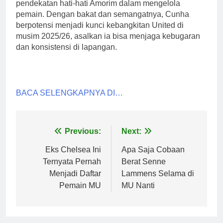
pendekatan hati-hati Amorim dalam mengelola
pemain. Dengan bakat dan semangatnya, Cunha
berpotensi menjadi kunci kebangkitan United di
musim 2025/26, asalkan ia bisa menjaga kebugaran
dan konsistensi di lapangan.
BACA SELENGKAPNYA DI…
Post
Previous:
Next:
navigation
Eks Chelsea Ini
Apa Saja Cobaan
Ternyata Pernah
Berat Senne
Menjadi Daftar
Lammens Selama di
Pemain MU
MU Nanti