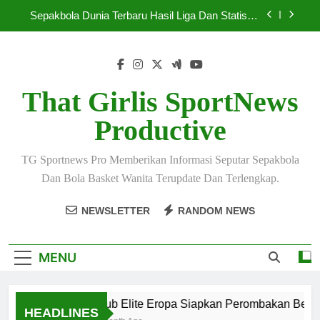
Skip
Sepakbola Dunia Terbaru Hasil Liga Dan Statistik
to
Lengkap
content
Sepakbola Terbaru 2026 Hadirkan Persaingan
Super Ketat
Pelatih Top Dunia Bahas Strategi Baru Menjelang
Mei 2026
That Girlis SportNews
Klub Elite Eropa Siapkan Perombakan Besar
Productive
Musim Baru
Sepakbola Dunia Terbaru Hasil Liga Dan Statistik
Lengkap
TG Sportnews Pro Memberikan Informasi Seputar Sepakbola
Sepakbola Terbaru 2026 Hadirkan Persaingan
Dan Bola Basket Wanita Terupdate Dan Terlengkap.
Super Ketat
Pelatih Top Dunia Bahas Strategi Baru Menjelang
NEWSLETTER
RANDOM NEWS
Mei 2026
MENU
Klub Elite Eropa Siapkan Perombakan Besar 
HEADLINES