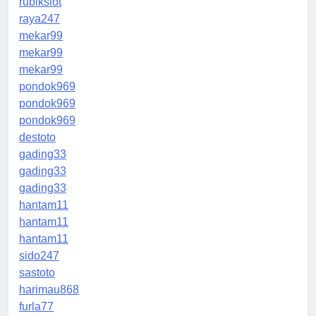
rubikslot
raya247
mekar99
mekar99
mekar99
pondok969
pondok969
pondok969
destoto
gading33
gading33
gading33
hantam11
hantam11
hantam11
sido247
sastoto
harimau868
furla77