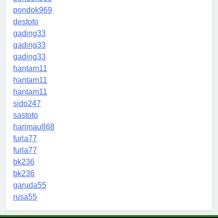
pondok969
destoto
gading33
gading33
gading33
hantam11
hantam11
hantam11
sido247
sastoto
harimau868
furla77
furla77
bk236
bk236
garuda55
rusa55