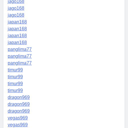
jago168
jago168
jago168
japan168
japan168
japan168
japan168
panglima77
panglima77
panglima77
timur99
timur99
timur99
timur99
dragon969
dragon969
dragon969
vegas969
vegas969