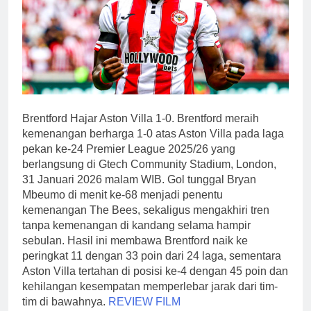
Brentford Hajar Aston Villa 1-0. Brentford meraih
kemenangan berharga 1-0 atas Aston Villa pada laga
pekan ke-24 Premier League 2025/26 yang
berlangsung di Gtech Community Stadium, London,
31 Januari 2026 malam WIB. Gol tunggal Bryan
Mbeumo di menit ke-68 menjadi penentu
kemenangan The Bees, sekaligus mengakhiri tren
tanpa kemenangan di kandang selama hampir
sebulan. Hasil ini membawa Brentford naik ke
peringkat 11 dengan 33 poin dari 24 laga, sementara
Aston Villa tertahan di posisi ke-4 dengan 45 poin dan
kehilangan kesempatan memperlebar jarak dari tim-
tim di bawahnya.
REVIEW FILM