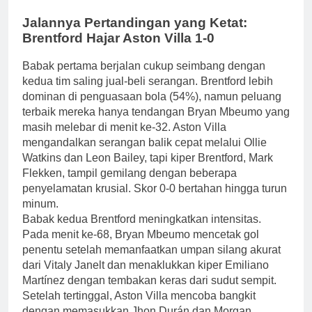
Jalannya Pertandingan yang Ketat:
Brentford Hajar Aston Villa 1-0
Babak pertama berjalan cukup seimbang dengan
kedua tim saling jual-beli serangan. Brentford lebih
dominan di penguasaan bola (54%), namun peluang
terbaik mereka hanya tendangan Bryan Mbeumo yang
masih melebar di menit ke-32. Aston Villa
mengandalkan serangan balik cepat melalui Ollie
Watkins dan Leon Bailey, tapi kiper Brentford, Mark
Flekken, tampil gemilang dengan beberapa
penyelamatan krusial. Skor 0-0 bertahan hingga turun
minum.
Babak kedua Brentford meningkatkan intensitas.
Pada menit ke-68, Bryan Mbeumo mencetak gol
penentu setelah memanfaatkan umpan silang akurat
dari Vitaly Janelt dan menaklukkan kiper Emiliano
Martínez dengan tembakan keras dari sudut sempit.
Setelah tertinggal, Aston Villa mencoba bangkit
dengan memasukkan Jhon Durán dan Morgan