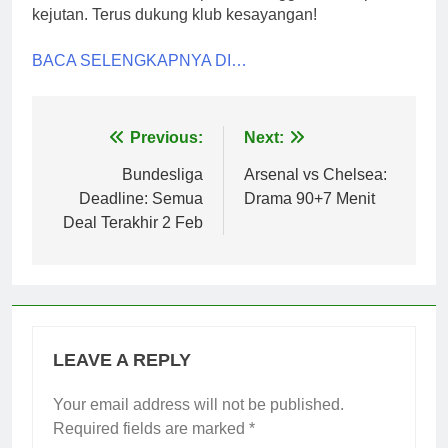
kejutan. Terus dukung klub kesayangan!
BACA SELENGKAPNYA DI…
Post
Previous:
Next:
navigation
Bundesliga
Arsenal vs Chelsea:
Deadline: Semua
Drama 90+7 Menit
Deal Terakhir 2 Feb
LEAVE A REPLY
Your email address will not be published.
Required fields are marked
*