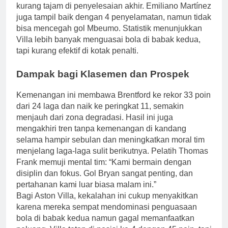
kurang tajam di penyelesaian akhir. Emiliano Martínez
juga tampil baik dengan 4 penyelamatan, namun tidak
bisa mencegah gol Mbeumo. Statistik menunjukkan
Villa lebih banyak menguasai bola di babak kedua,
tapi kurang efektif di kotak penalti.
Dampak bagi Klasemen dan Prospek
Kemenangan ini membawa Brentford ke rekor 33 poin
dari 24 laga dan naik ke peringkat 11, semakin
menjauh dari zona degradasi. Hasil ini juga
mengakhiri tren tanpa kemenangan di kandang
selama hampir sebulan dan meningkatkan moral tim
menjelang laga-laga sulit berikutnya. Pelatih Thomas
Frank memuji mental tim: “Kami bermain dengan
disiplin dan fokus. Gol Bryan sangat penting, dan
pertahanan kami luar biasa malam ini.”
Bagi Aston Villa, kekalahan ini cukup menyakitkan
karena mereka sempat mendominasi penguasaan
bola di babak kedua namun gagal memanfaatkan