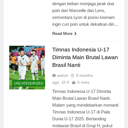
dengan beban menjaga jarak dua
poin dari Marseille dan Lens,
sementara Lyon di posisi keenam
ingin curi poin untuk dekatkan diri…
Read More
Timnas Indonesia U-17
Diminta Main Brutal Lawan
Brasil Nanti
admin
9 months
ago
0
5 mins
UNCATEGORIZED
Timnas Indonesia U-17 Diminta
Main Brutal Lawan Brasil Nanti.
Malam yang mendebarkan menanti
Timnas Indonesia U-17 di Piala
Dunia U-17 2025. Bertanding
melawan Brasil di Grup H, pukul