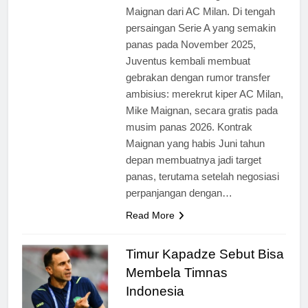
Maignan dari AC Milan. Di tengah
persaingan Serie A yang semakin
panas pada November 2025,
Juventus kembali membuat
gebrakan dengan rumor transfer
ambisius: merekrut kiper AC Milan,
Mike Maignan, secara gratis pada
musim panas 2026. Kontrak
Maignan yang habis Juni tahun
depan membuatnya jadi target
panas, terutama setelah negosiasi
perpanjangan dengan…
Read More
Timur Kapadze Sebut Bisa
Membela Timnas
Indonesia