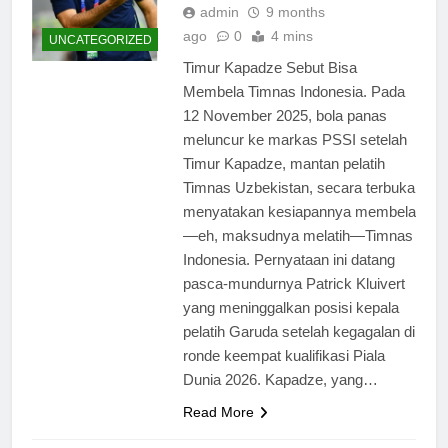
admin
9 months
ago
0
4 mins
UNCATEGORIZED
Timur Kapadze Sebut Bisa
Membela Timnas Indonesia. Pada
12 November 2025, bola panas
meluncur ke markas PSSI setelah
Timur Kapadze, mantan pelatih
Timnas Uzbekistan, secara terbuka
menyatakan kesiapannya membela
—eh, maksudnya melatih—Timnas
Indonesia. Pernyataan ini datang
pasca-mundurnya Patrick Kluivert
yang meninggalkan posisi kepala
pelatih Garuda setelah kegagalan di
ronde keempat kualifikasi Piala
Dunia 2026. Kapadze, yang…
Read More