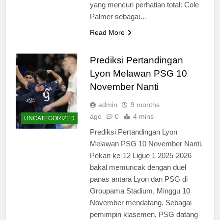
yang mencuri perhatian total: Cole
Palmer sebagai…
Read More
Prediksi Pertandingan
Lyon Melawan PSG 10
November Nanti
admin
9 months
ago
0
4 mins
UNCATEGORIZED
Prediksi Pertandingan Lyon
Melawan PSG 10 November Nanti.
Pekan ke-12 Ligue 1 2025-2026
bakal memuncak dengan duel
panas antara Lyon dan PSG di
Groupama Stadium, Minggu 10
November mendatang. Sebagai
pemimpin klasemen, PSG datang