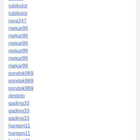
rubikslot
rubikslot
raya247
mekar99
mekar99
mekar99
mekar99
mekar99
mekar99
pondok969
pondok969
pondok969
destoto
gading33
gading33
gading33
hantam11
hantam11