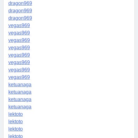
dragon969
dragon969
dragon969
vegas969
vegas969
vegas969
vegas969
vegas969
vegas969
vegas969
vegas969
ketuanaga
ketuanaga
ketuanaga
ketuanaga
lektoto
lektoto
lektoto
lektoto