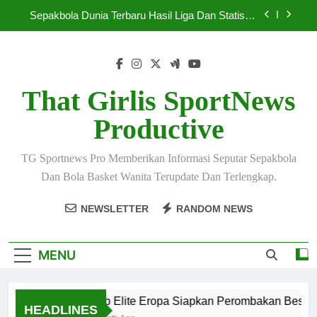
Skip
Sepakbola Dunia Terbaru Hasil Liga Dan Statistik
to
Lengkap
content
Sepakbola Terbaru 2026 Hadirkan Persaingan
Super Ketat
Pelatih Top Dunia Bahas Strategi Baru Menjelang
Mei 2026
That Girlis SportNews
Klub Elite Eropa Siapkan Perombakan Besar
Productive
Musim Baru
Sepakbola Dunia Terbaru Hasil Liga Dan Statistik
Lengkap
TG Sportnews Pro Memberikan Informasi Seputar Sepakbola
Sepakbola Terbaru 2026 Hadirkan Persaingan
Dan Bola Basket Wanita Terupdate Dan Terlengkap.
Super Ketat
Pelatih Top Dunia Bahas Strategi Baru Menjelang
NEWSLETTER
RANDOM NEWS
Mei 2026
MENU
Klub Elite Eropa Siapkan Perombakan Besar M
HEADLINES