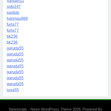
hantam11
sido247
sastoto
harimau868
furla77
furla77
bk236
bk236
garuda55
garuda55
garuda55
garuda55
garuda55
garuda55
garuda55
rusa55
Newsmatic - News WordPress Theme 2026. Powered By