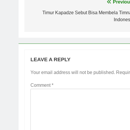
Post
Previou
navigation
Timur Kapadze Sebut Bisa Membela Timn
Indones
LEAVE A REPLY
Your email address will not be published.
Requir
Comment
*