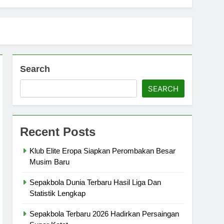
Search
SEARCH
Recent Posts
Klub Elite Eropa Siapkan Perombakan Besar
Musim Baru
Sepakbola Dunia Terbaru Hasil Liga Dan
Statistik Lengkap
Sepakbola Terbaru 2026 Hadirkan Persaingan