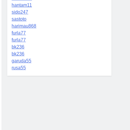
hantam11
sido247
sastoto
harimau868
furla77
furla77
bk236
bk236
garuda55
rusa55