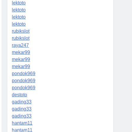
lektoto
lektoto
lektoto
lektoto
rubikslot
rubikslot
raya247
mekar99
mekar99
mekar99
pondok969
pondok969
pondok969
destoto
gading33
gading33
gading33
hantam11
hantam11