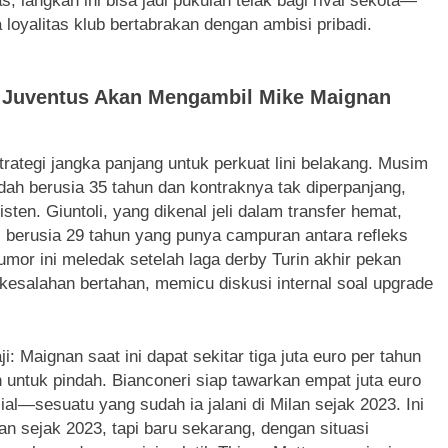
as, langkah ini bisa jadi pukulan telak bagi rival sekota—
a loyalitas klub bertabrakan dengan ambisi pribadi.
: Juventus Akan Mengambil Mike Maignan
strategi jangka panjang untuk perkuat lini belakang. Musim
dah berusia 35 tahun dan kontraknya tak diperpanjang,
ten. Giuntoli, yang dikenal jeli dalam transfer hemat,
 berusia 29 tahun yang punya campuran antara refleks
mor ini meledak setelah laga derby Turin akhir pekan
 kesalahan bertahan, memicu diskusi internal soal upgrade
 Maignan saat ini dapat sekitar tiga juta euro per tahun
an untuk pindah. Bianconeri siap tawarkan empat juta euro
al—sesuatu yang sudah ia jalani di Milan sejak 2023. Ini
n sejak 2023, tapi baru sekarang, dengan situasi