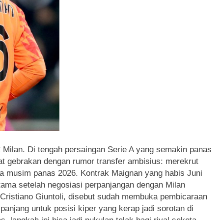
Milan. Di tengah persaingan Serie A yang semakin panas
 gebrakan dengan rumor transfer ambisius: merekrut
ada musim panas 2026. Kontrak Maignan yang habis Juni
tama setelah negosiasi perpanjangan dengan Milan
, Cristiano Giuntoli, disebut sudah membuka pembicaraan
anjang untuk posisi kiper yang kerap jadi sorotan di