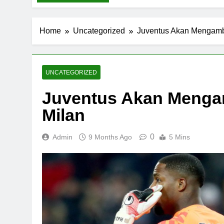
Home
Uncategorized
Juventus Akan Mengambi
UNCATEGORIZED
Juventus Akan Mengam
Milan
0
Admin
9 Months Ago
5 Mins