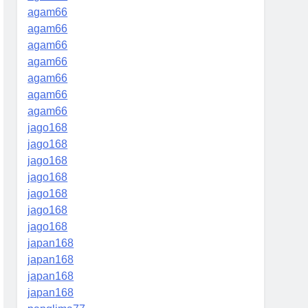
agam66
agam66
agam66
agam66
agam66
agam66
agam66
jago168
jago168
jago168
jago168
jago168
jago168
jago168
japan168
japan168
japan168
japan168