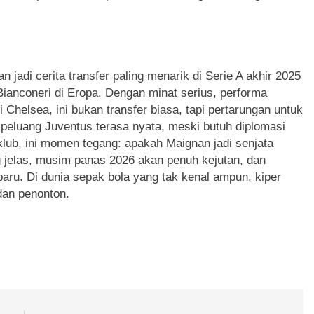
jadi cerita transfer paling menarik di Serie A akhir 2025
ianconeri di Eropa. Dengan minat serius, performa
 Chelsea, ini bukan transfer biasa, tapi pertarungan untuk
, peluang Juventus terasa nyata, meski butuh diplomasi
lub, ini momen tegang: apakah Maignan jadi senjata
ng jelas, musim panas 2026 akan penuh kejutan, dan
baru. Di dunia sepak bola yang tak kenal ampun, kiper
dan penonton.