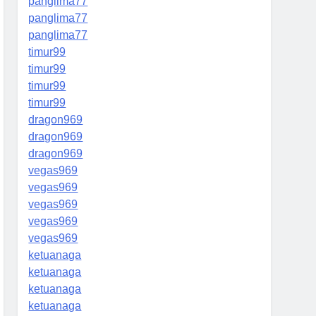
panglima77
panglima77
panglima77
timur99
timur99
timur99
timur99
dragon969
dragon969
dragon969
vegas969
vegas969
vegas969
vegas969
vegas969
ketuanaga
ketuanaga
ketuanaga
ketuanaga