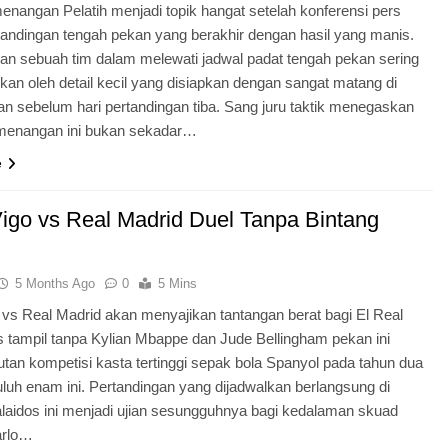
nangan Pelatih menjadi topik hangat setelah konferensi pers
tandingan tengah pekan yang berakhir dengan hasil yang manis.
lan sebuah tim dalam melewati jadwal padat tengah pekan sering
tukan oleh detail kecil yang disiapkan dengan sangat matang di
han sebelum hari pertandingan tiba. Sang juru taktik menegaskan
enangan ini bukan sekadar…
e
Vigo vs Real Madrid Duel Tanpa Bintang
5 Months Ago
0
5 Mins
 vs Real Madrid akan menyajikan tantangan berat bagi El Real
 tampil tanpa Kylian Mbappe dan Jude Bellingham pekan ini
utan kompetisi kasta tertinggi sepak bola Spanyol pada tahun dua
uluh enam ini. Pertandingan yang dijadwalkan berlangsung di
alaidos ini menjadi ujian sesungguhnya bagi kedalaman skuad
arlo…