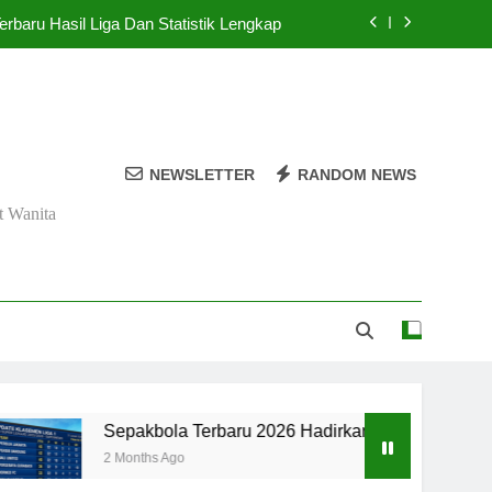
rbaru Hasil Liga Dan Statistik Lengkap
 2026 Hadirkan Persaingan Super Ketat
Bahas Strategi Baru Menjelang Mei 2026
 Siapkan Perombakan Besar Musim Baru
NEWSLETTER
RANDOM NEWS
t Wanita
rbaru Hasil Liga Dan Statistik Lengkap
 2026 Hadirkan Persaingan Super Ketat
Bahas Strategi Baru Menjelang Mei 2026
Sepakbola Terbaru 2026 Hadirkan Persaingan Super Ketat
2 Months Ago