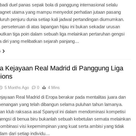
abadi duel panas sepak bola di panggung internasional selalu
agnet utama yang mampu menyedot perhatian jutaan pasang
luruh penjuru dunia setiap kali jadwal pertandingan diumumkan.
erseteruan di atas lapangan hijau ini bukan sekadar urusan
tkan tiga poin dalam sebuah liga melainkan pertaruhan gengsi
a diri yang melibatkan sejarah panjang…
e
a Kejayaan Real Madrid di Panggung Liga
ions
5 Months Ago
0
4 Mins
jayaan Real Madrid di Eropa berakar pada mentalitas juara dan
emenangan yang telah dibangun selama puluhan tahun lamanya.
lan klub raksasa asal Spanyol ini dalam mendominasi kompetisi
gengsi di benua biru bukanlah sebuah kebetulan semata melainkan
 kombinasi visi kepemimpinan yang kuat serta ambisi yang tidak
am dari setiap individu…