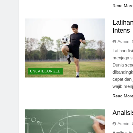
Read Mor
Latiha
Intens
Admin
Latihan fi
menjaga s
Dunia sepa
UNCATEGORIZED
dibanding
cepat dan 
wajib men
Read Mor
Analisi
Admin
Analisis t