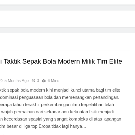
i Taktik Sepak Bola Modern Milik Tim Elite
5 Months Ago
0
6 Mins
aktik sepak bola modern kini menjadi kunci utama bagi tim elite
dominasi penguasaan bola dan memenangkan pertandingan.
erapa tahun terakhir perkembangan ilmu kepelatihan telah
wajah permainan dari sekadar adu kekuatan fisik menjadi
an kecerdasan spasial yang sangat kompleks di atas lapangan
-tim besar di liga top Eropa tidak lagi hanya…