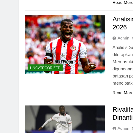
Read Mor
Analis
2026
Admin
Analisis S
diterapkan
Memasuki 
UNCATEGORIZED
diguncang 
batasan po
menciptak
Read Mor
Rivali
Dinant
Admin