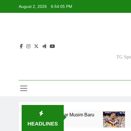
Skip
August 2, 2026
6:54:06 PM
to
content
TG Spor
n Perombakan Besar Musim Baru
Sepakbola Dun
1 Month Ago
HEADLINES