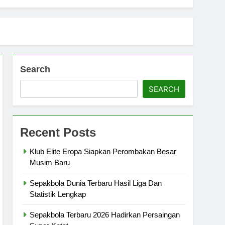
Search
SEARCH
Recent Posts
Klub Elite Eropa Siapkan Perombakan Besar
Musim Baru
Sepakbola Dunia Terbaru Hasil Liga Dan
Statistik Lengkap
Sepakbola Terbaru 2026 Hadirkan Persaingan