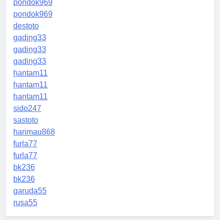
pondok969
pondok969
destoto
gading33
gading33
gading33
hantam11
hantam11
hantam11
sido247
sastoto
harimau868
furla77
furla77
bk236
bk236
garuda55
rusa55