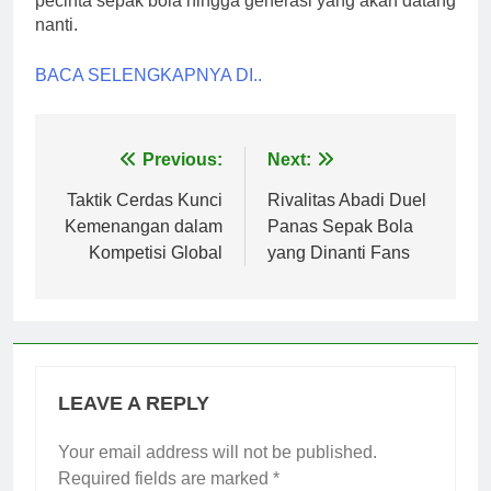
pecinta sepak bola hingga generasi yang akan datang
nanti.
BACA SELENGKAPNYA DI..
Post
Previous:
Next:
navigation
Taktik Cerdas Kunci
Rivalitas Abadi Duel
Kemenangan dalam
Panas Sepak Bola
Kompetisi Global
yang Dinanti Fans
LEAVE A REPLY
Your email address will not be published.
Required fields are marked
*