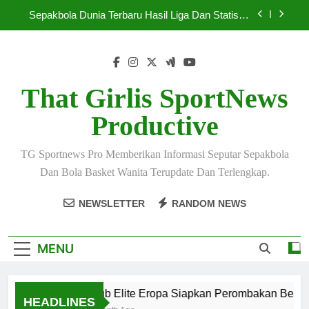
Skip
Sepakbola Dunia Terbaru Hasil Liga Dan Statistik
to
Lengkap
content
Sepakbola Terbaru 2026 Hadirkan Persaingan
Super Ketat
Pelatih Top Dunia Bahas Strategi Baru Menjelang
Mei 2026
That Girlis SportNews
Klub Elite Eropa Siapkan Perombakan Besar
Productive
Musim Baru
Sepakbola Dunia Terbaru Hasil Liga Dan Statistik
Lengkap
TG Sportnews Pro Memberikan Informasi Seputar Sepakbola
Sepakbola Terbaru 2026 Hadirkan Persaingan
Dan Bola Basket Wanita Terupdate Dan Terlengkap.
Super Ketat
Pelatih Top Dunia Bahas Strategi Baru Menjelang
NEWSLETTER
RANDOM NEWS
Mei 2026
MENU
Klub Elite Eropa Siapkan Perombakan Besar M
HEADLINES