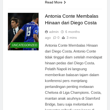
Read More
Antonia Conte Membalas
Hinaan dari Diego Costa
admin
6 months
ago
0
3 mins
Antonia Conte Membalas Hinaan
UNCATEGORIZED
dari Diego Costa. Antonio Conte
tidak tinggal diam setelah mendapat
hinaan pedas dari Diego Costa.
Pelatih Napoli ini langsung
memberikan balasan tajam dalam
konferensi pers menjelang
pertandingan penting melawan
Chelsea di Liga Champions. Costa,
mantan anak asuhnya di Stamford
Bridge, baru saja melontarkan