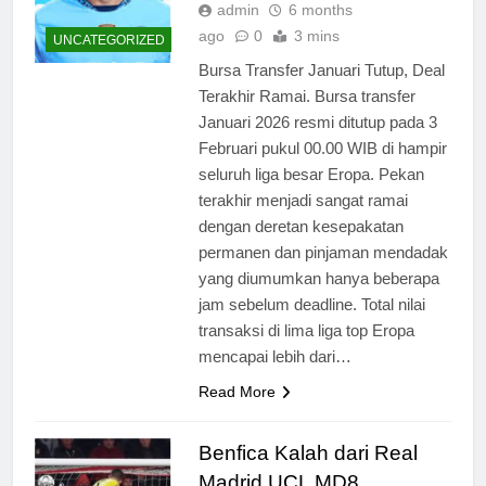
admin
6 months
ago
0
3 mins
UNCATEGORIZED
Bursa Transfer Januari Tutup, Deal
Terakhir Ramai. Bursa transfer
Januari 2026 resmi ditutup pada 3
Februari pukul 00.00 WIB di hampir
seluruh liga besar Eropa. Pekan
terakhir menjadi sangat ramai
dengan deretan kesepakatan
permanen dan pinjaman mendadak
yang diumumkan hanya beberapa
jam sebelum deadline. Total nilai
transaksi di lima liga top Eropa
mencapai lebih dari…
Read More
Benfica Kalah dari Real
Madrid UCL MD8