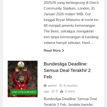
2025/26 yang berlangsung di Gtech
Community Stadium, London, 31
Januari 2026 malam WIB. Gol
tunggal Bryan Mbeumo di menit ke-
68 menjadi penentu kemenangan
The Bees, sekaligus mengakhiri
tren tanpa kemenangan di kandang
selama hampir sebulan. Hasil…
Read More
Bundesliga Deadline:
Semua Deal Terakhir 2
Feb
admin
6 months
ago
0
3 mins
UNCATEGORIZED
Bundesliga Deadline: Semua Deal
Terakhir 2 Feb. Jendela transfer