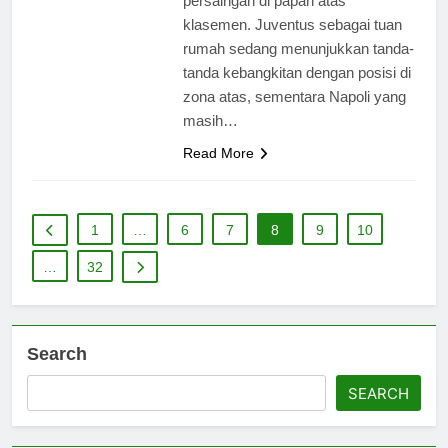
persaingan di papan atas
klasemen. Juventus sebagai tuan
rumah sedang menunjukkan tanda-
tanda kebangkitan dengan posisi di
zona atas, sementara Napoli yang
masih…
Read More
1
…
6
7
8
9
10
…
32
Search
SEARCH