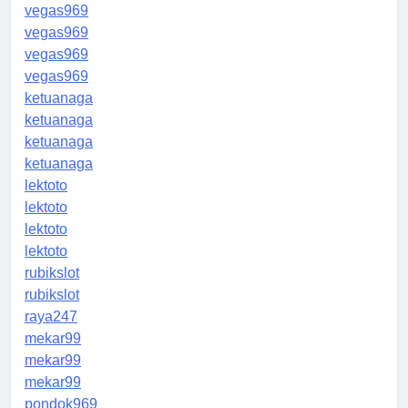
vegas969
vegas969
vegas969
vegas969
ketuanaga
ketuanaga
ketuanaga
ketuanaga
lektoto
lektoto
lektoto
lektoto
rubikslot
rubikslot
raya247
mekar99
mekar99
mekar99
pondok969