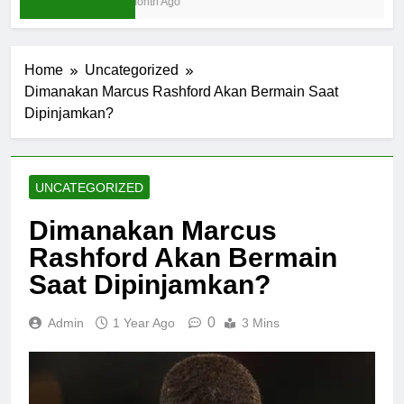
1 Month Ago
Home
Uncategorized
Dimanakan Marcus Rashford Akan Bermain Saat
Dipinjamkan?
UNCATEGORIZED
Dimanakan Marcus
Rashford Akan Bermain
Saat Dipinjamkan?
0
Admin
1 Year Ago
3 Mins