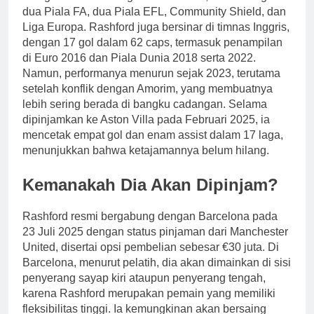
dua Piala FA, dua Piala EFL, Community Shield, dan
Liga Europa. Rashford juga bersinar di timnas Inggris,
dengan 17 gol dalam 62 caps, termasuk penampilan
di Euro 2016 dan Piala Dunia 2018 serta 2022.
Namun, performanya menurun sejak 2023, terutama
setelah konflik dengan Amorim, yang membuatnya
lebih sering berada di bangku cadangan. Selama
dipinjamkan ke Aston Villa pada Februari 2025, ia
mencetak empat gol dan enam assist dalam 17 laga,
menunjukkan bahwa ketajamannya belum hilang.
Kemanakah Dia Akan Dipinjam?
Rashford resmi bergabung dengan Barcelona pada
23 Juli 2025 dengan status pinjaman dari Manchester
United, disertai opsi pembelian sebesar €30 juta. Di
Barcelona, menurut pelatih, dia akan dimainkan di sisi
penyerang sayap kiri ataupun penyerang tengah,
karena Rashford merupakan pemain yang memiliki
fleksibilitas tinggi. Ia kemungkinan akan bersaing