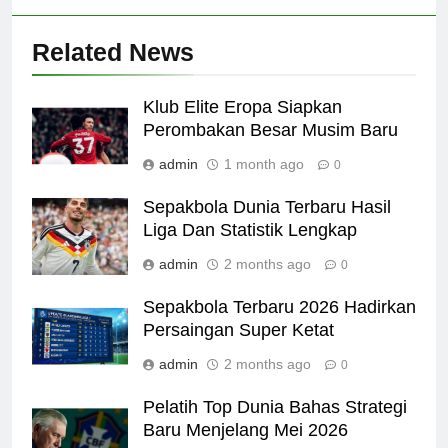
Related News
Klub Elite Eropa Siapkan
Perombakan Besar Musim Baru
admin
1 month ago
0
Sepakbola Dunia Terbaru Hasil
Liga Dan Statistik Lengkap
admin
2 months ago
0
Sepakbola Terbaru 2026 Hadirkan
Persaingan Super Ketat
admin
2 months ago
0
Pelatih Top Dunia Bahas Strategi
Baru Menjelang Mei 2026