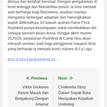
dirinya dan kembali bersinar. Dengan pengalaman di
level tertinggi dan fleksibilitas posisi, ia bisa menjadi
aset berharga bagi Barcelona, asalkan mampu
mengatasi tantangan adaptasi dan meningkatkan
aspek defensifnya. Di bawah arahan Hansi Flick,
Rashford punya kesempatan untuk membuktikan diri
sebagai pemain kelas dunia. Hingga akhir musim
2025/26, perjalanan Rashford di Camp Nou akan
menjadi sorotan, baik bagi penggemar maupun klub
yang berharap ia menjadi kunci sukses di La Liga.
BACA SELENGKAPNYA DI…
Post
Previous:
Next:
navigation
Viktor Grokeres
Cinderella Story
Resmi Masuk dan
Dalam Sepak Bola:
Bergabung Dengan
Merayakan Kejaiban
Arsenal
Undedog