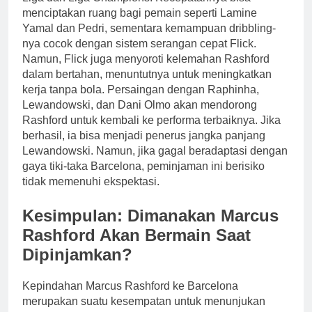
menciptakan ruang bagi pemain seperti Lamine
Yamal dan Pedri, sementara kemampuan dribbling-
nya cocok dengan sistem serangan cepat Flick.
Namun, Flick juga menyoroti kelemahan Rashford
dalam bertahan, menuntutnya untuk meningkatkan
kerja tanpa bola. Persaingan dengan Raphinha,
Lewandowski, dan Dani Olmo akan mendorong
Rashford untuk kembali ke performa terbaiknya. Jika
berhasil, ia bisa menjadi penerus jangka panjang
Lewandowski. Namun, jika gagal beradaptasi dengan
gaya tiki-taka Barcelona, peminjaman ini berisiko
tidak memenuhi ekspektasi.
Kesimpulan: Dimanakan Marcus
Rashford Akan Bermain Saat
Dipinjamkan?
Kepindahan Marcus Rashford ke Barcelona
merupakan suatu kesempatan untuk menunjukan