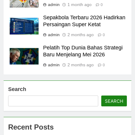
admin
1 month ago
0
Sepakbola Terbaru 2026 Hadirkan
Persaingan Super Ketat
admin
2 months ago
0
Pelatih Top Dunia Bahas Strategi
Baru Menjelang Mei 2026
admin
2 months ago
0
Search
SEARCH
Recent Posts