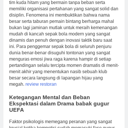
tim kuda hitam yang bermain tanpa beban serta
memiliki organisasi pertahanan yang sangat solid dan
disiplin. Fenomena ini membuktikan bahwa nama
besar serta taburan pemain bintang berharga mahal
bukan lagi jaminan mutlak untuk meraih kemenangan
mudah di kancah sepak bola modern yang sangat
dinamis dan penuh dengan inovasi taktik baru saat
ini. Para penggemar sepak bola di seluruh penjuru
dunia benar-benar disuguhi tontonan yang sangat
menguras emosi jiwa raga karena hampir di setiap
pertandingan selalu tercipta momen dramatis di menit-
menit akhir yang menentukan nasib sebuah klub
besar secara langsung di lapangan hijau yang
megah.
review restoran
Ketegangan Mental dan Beban
Ekspektasi dalam Drama babak gugur
UEFA
Faktor psikologis memegang peranan yang sangat
krusial ketika kompetisi sudah memasuki fase gugur