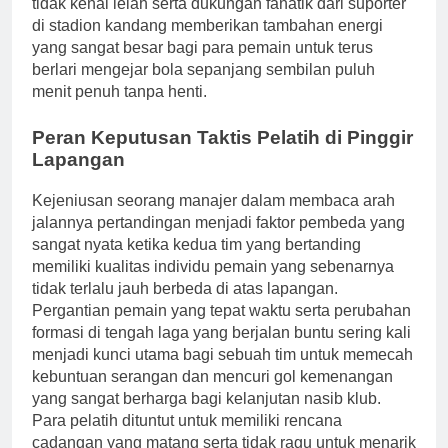
tidak kenal lelah serta dukungan fanatik dari suporter
di stadion kandang memberikan tambahan energi
yang sangat besar bagi para pemain untuk terus
berlari mengejar bola sepanjang sembilan puluh
menit penuh tanpa henti.
Peran Keputusan Taktis Pelatih di Pinggir
Lapangan
Kejeniusan seorang manajer dalam membaca arah
jalannya pertandingan menjadi faktor pembeda yang
sangat nyata ketika kedua tim yang bertanding
memiliki kualitas individu pemain yang sebenarnya
tidak terlalu jauh berbeda di atas lapangan.
Pergantian pemain yang tepat waktu serta perubahan
formasi di tengah laga yang berjalan buntu sering kali
menjadi kunci utama bagi sebuah tim untuk memecah
kebuntuan serangan dan mencuri gol kemenangan
yang sangat berharga bagi kelanjutan nasib klub.
Para pelatih dituntut untuk memiliki rencana
cadangan yang matang serta tidak ragu untuk menarik