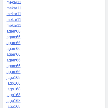
mekar11
mekar11
mekar11
mekar11
mekar11
agam66
agam66
agam66
agam66
agam66
agam66
agam66
agam66
jago168
jago168
jago168
jago168
jago168
jago168