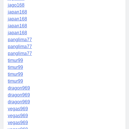
jago168
japan168
japan168
japan168
japan168
panglima77
panglima77
panglima77
timur99
timur99
timur99
timur99
dragon969
dragon969
dragon969
vegas969
vegas969
vegas969