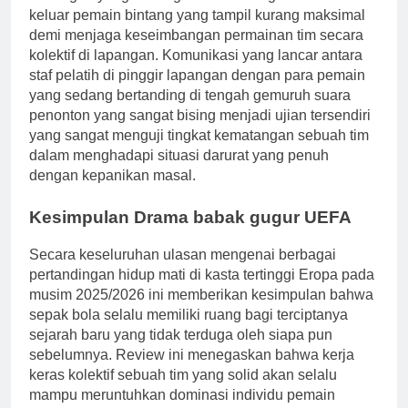
keluar pemain bintang yang tampil kurang maksimal
demi menjaga keseimbangan permainan tim secara
kolektif di lapangan. Komunikasi yang lancar antara
staf pelatih di pinggir lapangan dengan para pemain
yang sedang bertanding di tengah gemuruh suara
penonton yang sangat bising menjadi ujian tersendiri
yang sangat menguji tingkat kematangan sebuah tim
dalam menghadapi situasi darurat yang penuh
dengan kepanikan masal.
Kesimpulan Drama babak gugur UEFA
Secara keseluruhan ulasan mengenai berbagai
pertandingan hidup mati di kasta tertinggi Eropa pada
musim 2025/2026 ini memberikan kesimpulan bahwa
sepak bola selalu memiliki ruang bagi terciptanya
sejarah baru yang tidak terduga oleh siapa pun
sebelumnya. Review ini menegaskan bahwa kerja
keras kolektif sebuah tim yang solid akan selalu
mampu meruntuhkan dominasi individu pemain