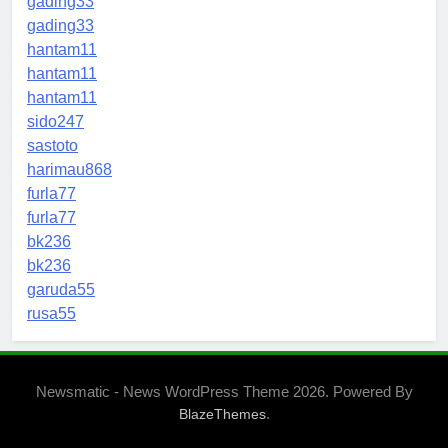
gading33
gading33
hantam11
hantam11
hantam11
sido247
sastoto
harimau868
furla77
furla77
bk236
bk236
garuda55
rusa55
Newsmatic - News WordPress Theme 2026. Powered By
.
BlazeThemes