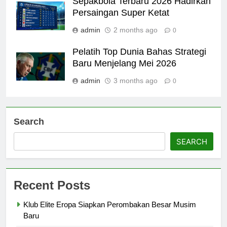
Sepakbola Terbaru 2026 Hadirkan
Persaingan Super Ketat
admin
2 months ago
0
Pelatih Top Dunia Bahas Strategi
Baru Menjelang Mei 2026
admin
3 months ago
0
Search
SEARCH
Recent Posts
Klub Elite Eropa Siapkan Perombakan Besar Musim
Baru