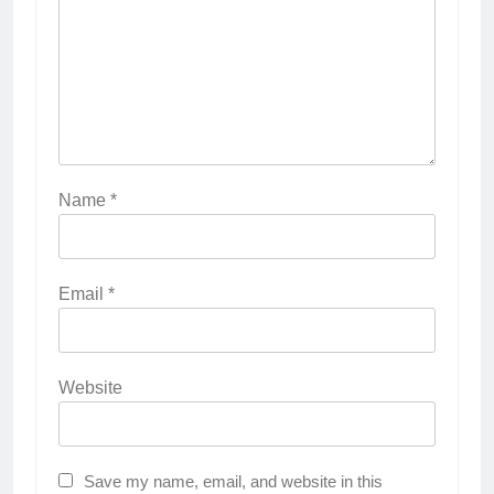
Name
*
Email
*
Website
Save my name, email, and website in this