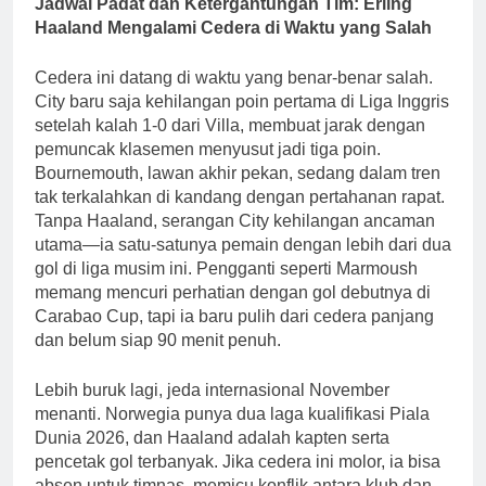
Jadwal Padat dan Ketergantungan Tim: Erling
Haaland Mengalami Cedera di Waktu yang Salah
Cedera ini datang di waktu yang benar-benar salah.
City baru saja kehilangan poin pertama di Liga Inggris
setelah kalah 1-0 dari Villa, membuat jarak dengan
pemuncak klasemen menyusut jadi tiga poin.
Bournemouth, lawan akhir pekan, sedang dalam tren
tak terkalahkan di kandang dengan pertahanan rapat.
Tanpa Haaland, serangan City kehilangan ancaman
utama—ia satu-satunya pemain dengan lebih dari dua
gol di liga musim ini. Pengganti seperti Marmoush
memang mencuri perhatian dengan gol debutnya di
Carabao Cup, tapi ia baru pulih dari cedera panjang
dan belum siap 90 menit penuh.
Lebih buruk lagi, jeda internasional November
menanti. Norwegia punya dua laga kualifikasi Piala
Dunia 2026, dan Haaland adalah kapten serta
pencetak gol terbanyak. Jika cedera ini molor, ia bisa
absen untuk timnas, memicu konflik antara klub dan