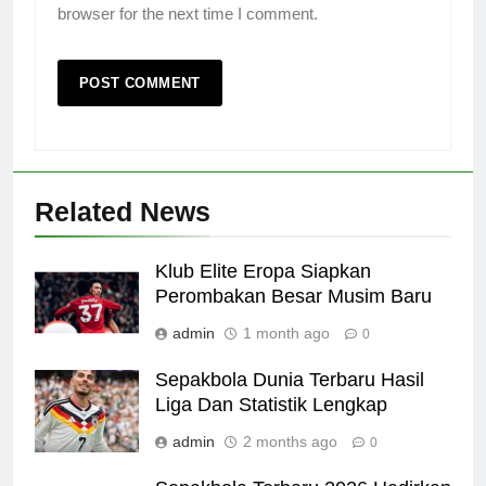
browser for the next time I comment.
Related News
Klub Elite Eropa Siapkan
Perombakan Besar Musim Baru
admin
1 month ago
0
Sepakbola Dunia Terbaru Hasil
Liga Dan Statistik Lengkap
admin
2 months ago
0