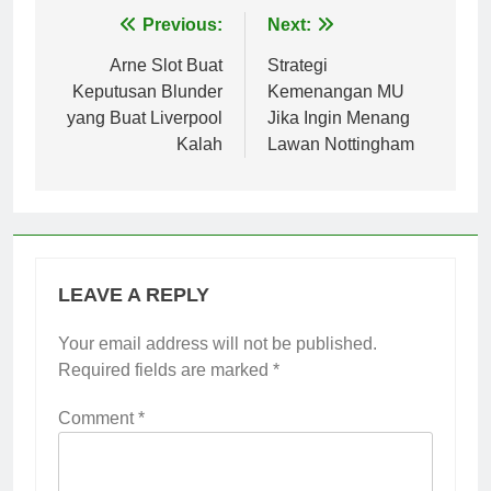
Post
Previous:
Next:
navigation
Arne Slot Buat
Strategi
Keputusan Blunder
Kemenangan MU
yang Buat Liverpool
Jika Ingin Menang
Kalah
Lawan Nottingham
LEAVE A REPLY
Your email address will not be published.
Required fields are marked
*
Comment
*