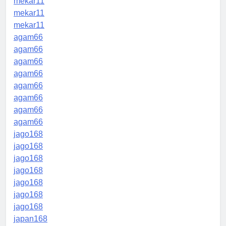
mekar11
mekar11
mekar11
agam66
agam66
agam66
agam66
agam66
agam66
agam66
agam66
jago168
jago168
jago168
jago168
jago168
jago168
jago168
japan168