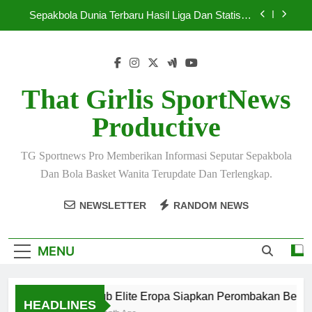
Skip
Sepakbola Dunia Terbaru Hasil Liga Dan Statistik
to
Lengkap
content
Sepakbola Terbaru 2026 Hadirkan Persaingan
Super Ketat
Pelatih Top Dunia Bahas Strategi Baru Menjelang
Mei 2026
That Girlis SportNews
Klub Elite Eropa Siapkan Perombakan Besar
Productive
Musim Baru
Sepakbola Dunia Terbaru Hasil Liga Dan Statistik
Lengkap
TG Sportnews Pro Memberikan Informasi Seputar Sepakbola
Sepakbola Terbaru 2026 Hadirkan Persaingan
Dan Bola Basket Wanita Terupdate Dan Terlengkap.
Super Ketat
Pelatih Top Dunia Bahas Strategi Baru Menjelang
NEWSLETTER
RANDOM NEWS
Mei 2026
MENU
Klub Elite Eropa Siapkan Perombakan Besar 
HEADLINES