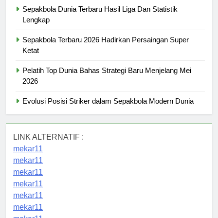
Sepakbola Dunia Terbaru Hasil Liga Dan Statistik
Lengkap
Sepakbola Terbaru 2026 Hadirkan Persaingan Super
Ketat
Pelatih Top Dunia Bahas Strategi Baru Menjelang Mei
2026
Evolusi Posisi Striker dalam Sepakbola Modern Dunia
LINK ALTERNATIF :
mekar11
mekar11
mekar11
mekar11
mekar11
mekar11