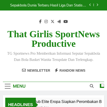
Skip
Sepakbola Dunia Terbaru Hasil Liga Dan Statistik
to
Lengkap
content
Sepakbola Terbaru 2026 Hadirkan Persaingan
Super Ketat
Pelatih Top Dunia Bahas Strategi Baru Menjelang
Mei 2026
That Girlis SportNews
Klub Elite Eropa Siapkan Perombakan Besar
Productive
Musim Baru
Sepakbola Dunia Terbaru Hasil Liga Dan Statistik
Lengkap
TG Sportnews Pro Memberikan Informasi Seputar Sepakbola
Sepakbola Terbaru 2026 Hadirkan Persaingan
Dan Bola Basket Wanita Terupdate Dan Terlengkap.
Super Ketat
Pelatih Top Dunia Bahas Strategi Baru Menjelang
NEWSLETTER
RANDOM NEWS
Mei 2026
MENU
Klub Elite Eropa Siapkan Perombakan Besar
HEADLINES