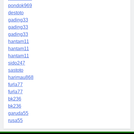
pondok969
destoto
gading33
gading33
gading33
hantam11
hantam11
hantam11
sido247
sastoto
harimau868
furla77
furla77
bk236
bk236
garuda55
rusa55