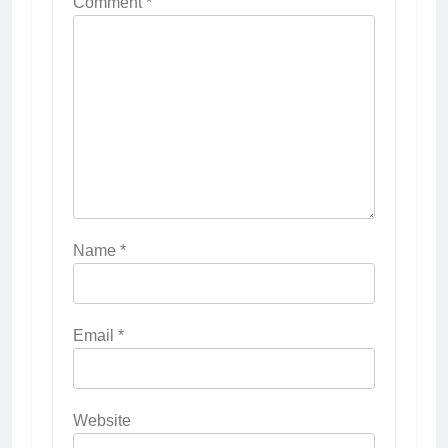
Comment
*
Name
*
Email
*
Website