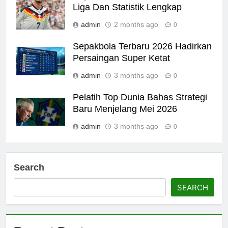
Liga Dan Statistik Lengkap
admin
2 months ago
0
Sepakbola Terbaru 2026 Hadirkan
Persaingan Super Ketat
admin
3 months ago
0
Pelatih Top Dunia Bahas Strategi
Baru Menjelang Mei 2026
admin
3 months ago
0
Search
SEARCH