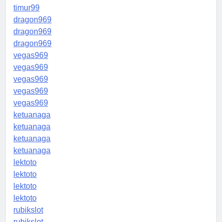
timur99
dragon969
dragon969
dragon969
vegas969
vegas969
vegas969
vegas969
vegas969
ketuanaga
ketuanaga
ketuanaga
ketuanaga
lektoto
lektoto
lektoto
lektoto
rubikslot
rubikslot