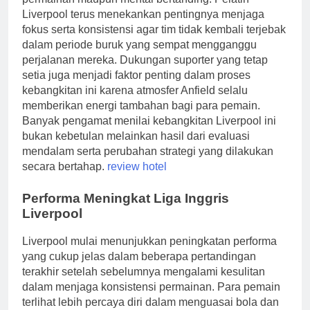
Liverpool terus menekankan pentingnya menjaga
fokus serta konsistensi agar tim tidak kembali terjebak
dalam periode buruk yang sempat mengganggu
perjalanan mereka. Dukungan suporter yang tetap
setia juga menjadi faktor penting dalam proses
kebangkitan ini karena atmosfer Anfield selalu
memberikan energi tambahan bagi para pemain.
Banyak pengamat menilai kebangkitan Liverpool ini
bukan kebetulan melainkan hasil dari evaluasi
mendalam serta perubahan strategi yang dilakukan
secara bertahap.
review hotel
Performa Meningkat Liga Inggris
Liverpool
Liverpool mulai menunjukkan peningkatan performa
yang cukup jelas dalam beberapa pertandingan
terakhir setelah sebelumnya mengalami kesulitan
dalam menjaga konsistensi permainan. Para pemain
terlihat lebih percaya diri dalam menguasai bola dan