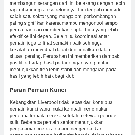
membangun serangan dari lini belakang dengan lebih
rapi dibandingkan sebelumnya. Lini tengah menjadi
salah satu sektor yang mengalami perkembangan
paling signifikan karena mampu mengontrol tempo
permainan dan memberikan suplai bola yang lebih
efektif ke lini depan. Selain itu koordinasi antar
pemain juga terlihat semakin baik sehingga
kesalahan individual dapat diminimalkan dalam
situasi penting. Perubahan ini memberikan dampak
positif terhadap hasil pertandingan yang mulai
menunjukkan tren lebih stabil dan mengarah pada
hasil yang lebih baik bagi klub.
Peran Pemain Kunci
Kebangkitan Liverpool tidak lepas dari kontribusi
pemain kunci yang mulai kembali menemukan
performa terbaik mereka setelah melewati periode
sulit. Beberapa pemain senior menunjukkan
pengalaman mereka dalam mengendalikan