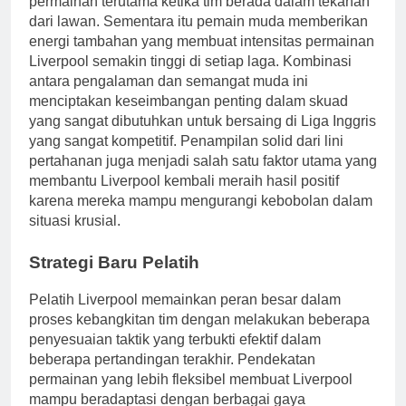
permainan terutama ketika tim berada dalam tekanan
dari lawan. Sementara itu pemain muda memberikan
energi tambahan yang membuat intensitas permainan
Liverpool semakin tinggi di setiap laga. Kombinasi
antara pengalaman dan semangat muda ini
menciptakan keseimbangan penting dalam skuad
yang sangat dibutuhkan untuk bersaing di Liga Inggris
yang sangat kompetitif. Penampilan solid dari lini
pertahanan juga menjadi salah satu faktor utama yang
membantu Liverpool kembali meraih hasil positif
karena mereka mampu mengurangi kebobolan dalam
situasi krusial.
Strategi Baru Pelatih
Pelatih Liverpool memainkan peran besar dalam
proses kebangkitan tim dengan melakukan beberapa
penyesuaian taktik yang terbukti efektif dalam
beberapa pertandingan terakhir. Pendekatan
permainan yang lebih fleksibel membuat Liverpool
mampu beradaptasi dengan berbagai gaya