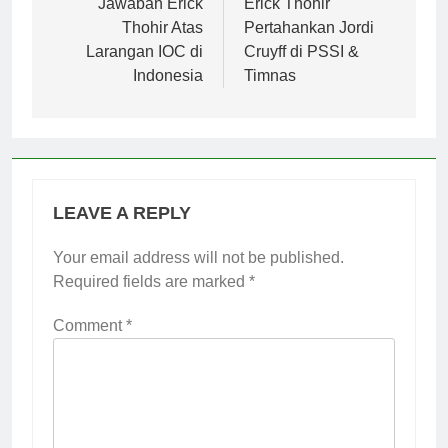
navigation
Jawaban Erick
Erick Thohir
Thohir Atas
Pertahankan Jordi
Larangan IOC di
Cruyff di PSSI &
Indonesia
Timnas
LEAVE A REPLY
Your email address will not be published.
Required fields are marked
*
Comment
*