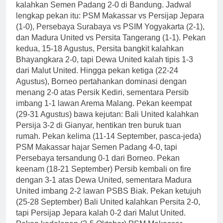
kalahkan Semen Padang 2-0 di Bandung. Jadwal
lengkap pekan itu: PSM Makassar vs Persijap Jepara
(1-0), Persebaya Surabaya vs PSIM Yogyakarta (2-1),
dan Madura United vs Persita Tangerang (1-1). Pekan
kedua, 15-18 Agustus, Persita bangkit kalahkan
Bhayangkara 2-0, tapi Dewa United kalah tipis 1-3
dari Malut United. Hingga pekan ketiga (22-24
Agustus), Borneo pertahankan dominasi dengan
menang 2-0 atas Persik Kediri, sementara Persib
imbang 1-1 lawan Arema Malang. Pekan keempat
(29-31 Agustus) bawa kejutan: Bali United kalahkan
Persija 3-2 di Gianyar, hentikan tren buruk tuan
rumah. Pekan kelima (11-14 September, pasca-jeda)
PSM Makassar hajar Semen Padang 4-0, tapi
Persebaya tersandung 0-1 dari Borneo. Pekan
keenam (18-21 September) Persib kembali on fire
dengan 3-1 atas Dewa United, sementara Madura
United imbang 2-2 lawan PSBS Biak. Pekan ketujuh
(25-28 September) Bali United kalahkan Persita 2-0,
tapi Persijap Jepara kalah 0-2 dari Malut United.