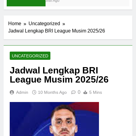
1 Month Ago
Home
Uncategorized
Jadwal Lengkap BRI League Musim 2025/26
UNCATEGORIZED
Jadwal Lengkap BRI
League Musim 2025/26
0
Admin
10 Months Ago
5 Mins