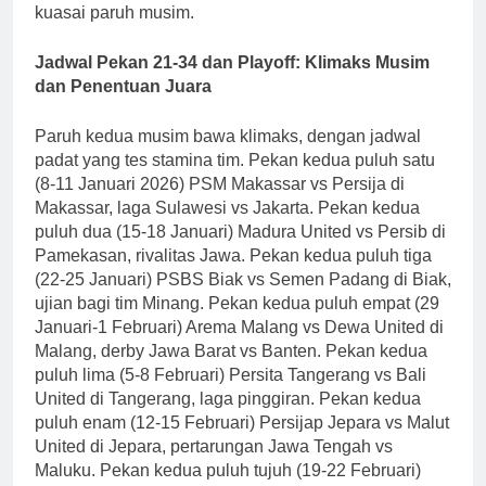
kuasai paruh musim.
Jadwal Pekan 21-34 dan Playoff: Klimaks Musim
dan Penentuan Juara
Paruh kedua musim bawa klimaks, dengan jadwal
padat yang tes stamina tim. Pekan kedua puluh satu
(8-11 Januari 2026) PSM Makassar vs Persija di
Makassar, laga Sulawesi vs Jakarta. Pekan kedua
puluh dua (15-18 Januari) Madura United vs Persib di
Pamekasan, rivalitas Jawa. Pekan kedua puluh tiga
(22-25 Januari) PSBS Biak vs Semen Padang di Biak,
ujian bagi tim Minang. Pekan kedua puluh empat (29
Januari-1 Februari) Arema Malang vs Dewa United di
Malang, derby Jawa Barat vs Banten. Pekan kedua
puluh lima (5-8 Februari) Persita Tangerang vs Bali
United di Tangerang, laga pinggiran. Pekan kedua
puluh enam (12-15 Februari) Persijap Jepara vs Malut
United di Jepara, pertarungan Jawa Tengah vs
Maluku. Pekan kedua puluh tujuh (19-22 Februari)