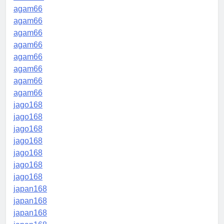
agam66
agam66
agam66
agam66
agam66
agam66
agam66
agam66
jago168
jago168
jago168
jago168
jago168
jago168
jago168
japan168
japan168
japan168