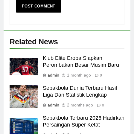
Related News
Klub Elite Eropa Siapkan
Perombakan Besar Musim Baru
admin
1 month ago
0
Sepakbola Dunia Terbaru Hasil
Liga Dan Statistik Lengkap
admin
2 months ago
0
Sepakbola Terbaru 2026 Hadirkan
Persaingan Super Ketat