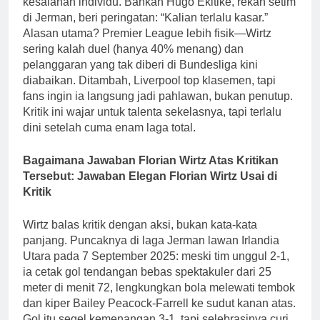
kesalahan individu. Bahkan Hugo Ekitike, rekan setim
di Jerman, beri peringatan: “Kalian terlalu kasar.”
Alasan utama? Premier League lebih fisik—Wirtz
sering kalah duel (hanya 40% menang) dan
pelanggaran yang tak diberi di Bundesliga kini
diabaikan. Ditambah, Liverpool top klasemen, tapi
fans ingin ia langsung jadi pahlawan, bukan penutup.
Kritik ini wajar untuk talenta sekelasnya, tapi terlalu
dini setelah cuma enam laga total.
Bagaimana Jawaban Florian Wirtz Atas Kritikan
Tersebut: Jawaban Elegan Florian Wirtz Usai di
Kritik
Wirtz balas kritik dengan aksi, bukan kata-kata
panjang. Puncaknya di laga Jerman lawan Irlandia
Utara pada 7 September 2025: meski tim unggul 2-1,
ia cetak gol tendangan bebas spektakuler dari 25
meter di menit 72, lengkungkan bola melewati tembok
dan kiper Bailey Peacock-Farrell ke sudut kanan atas.
Gol itu segel kemenangan 3-1, tapi selebrasinya curi