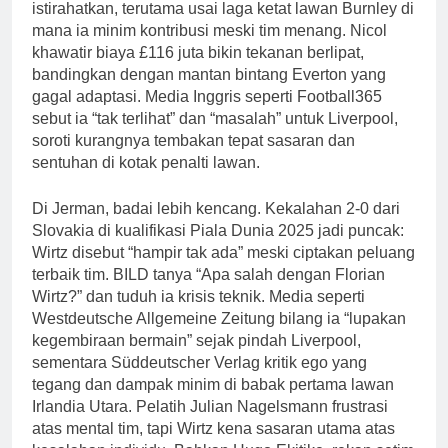
istirahatkan, terutama usai laga ketat lawan Burnley di
mana ia minim kontribusi meski tim menang. Nicol
khawatir biaya £116 juta bikin tekanan berlipat,
bandingkan dengan mantan bintang Everton yang
gagal adaptasi. Media Inggris seperti Football365
sebut ia “tak terlihat” dan “masalah” untuk Liverpool,
soroti kurangnya tembakan tepat sasaran dan
sentuhan di kotak penalti lawan.
Di Jerman, badai lebih kencang. Kekalahan 2-0 dari
Slovakia di kualifikasi Piala Dunia 2025 jadi puncak:
Wirtz disebut “hampir tak ada” meski ciptakan peluang
terbaik tim. BILD tanya “Apa salah dengan Florian
Wirtz?” dan tuduh ia krisis teknik. Media seperti
Westdeutsche Allgemeine Zeitung bilang ia “lupakan
kegembiraan bermain” sejak pindah Liverpool,
sementara Süddeutscher Verlag kritik ego yang
tegang dan dampak minim di babak pertama lawan
Irlandia Utara. Pelatih Julian Nagelsmann frustrasi
atas mental tim, tapi Wirtz kena sasaran utama atas