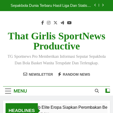
Skip
Sepakbola Dunia Terbaru Hasil Liga Dan Statistik
to
Lengkap
content
Sepakbola Terbaru 2026 Hadirkan Persaingan
Super Ketat
Pelatih Top Dunia Bahas Strategi Baru Menjelang
Mei 2026
That Girlis SportNews
Klub Elite Eropa Siapkan Perombakan Besar
Productive
Musim Baru
Sepakbola Dunia Terbaru Hasil Liga Dan Statistik
Lengkap
TG Sportnews Pro Memberikan Informasi Seputar Sepakbola
Sepakbola Terbaru 2026 Hadirkan Persaingan
Dan Bola Basket Wanita Terupdate Dan Terlengkap.
Super Ketat
Pelatih Top Dunia Bahas Strategi Baru Menjelang
NEWSLETTER
RANDOM NEWS
Mei 2026
MENU
Klub Elite Eropa Siapkan Perombakan Besar M
HEADLINES