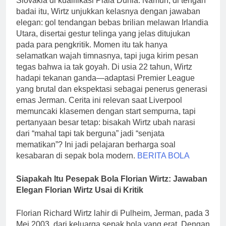
Slovakia di kualifikasi Piala Dunia. Namun, di tengah
badai itu, Wirtz unjukkan kelasnya dengan jawaban
elegan: gol tendangan bebas brilian melawan Irlandia
Utara, disertai gestur telinga yang jelas ditujukan
pada para pengkritik. Momen itu tak hanya
selamatkan wajah timnasnya, tapi juga kirim pesan
tegas bahwa ia tak goyah. Di usia 22 tahun, Wirtz
hadapi tekanan ganda—adaptasi Premier League
yang brutal dan ekspektasi sebagai penerus generasi
emas Jerman. Cerita ini relevan saat Liverpool
memuncaki klasemen dengan start sempurna, tapi
pertanyaan besar tetap: bisakah Wirtz ubah narasi
dari “mahal tapi tak berguna” jadi “senjata
mematikan”? Ini jadi pelajaran berharga soal
kesabaran di sepak bola modern.
BERITA BOLA
Siapakah Itu Pesepak Bola Florian Wirtz: Jawaban
Elegan Florian Wirtz Usai di Kritik
Florian Richard Wirtz lahir di Pulheim, Jerman, pada 3
Mei 2003, dari keluarga sepak bola yang erat. Dengan