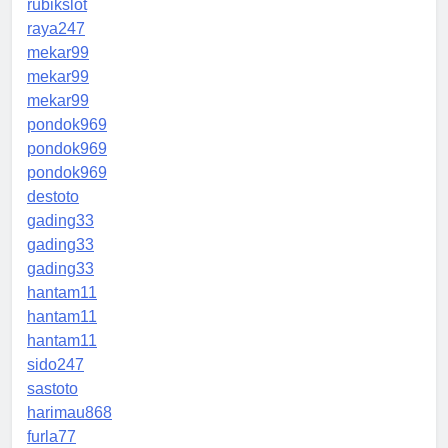
rubikslot
raya247
mekar99
mekar99
mekar99
pondok969
pondok969
pondok969
destoto
gading33
gading33
gading33
hantam11
hantam11
hantam11
sido247
sastoto
harimau868
furla77