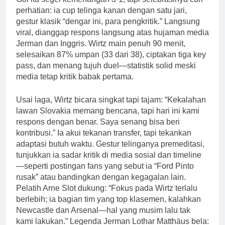
perhatian: ia cup telinga kanan dengan satu jari,
gestur klasik “dengar ini, para pengkritik.” Langsung
viral, dianggap respons langsung atas hujaman media
Jerman dan Inggris. Wirtz main penuh 90 menit,
selesaikan 87% umpan (33 dari 38), ciptakan tiga key
pass, dan menang tujuh duel—statistik solid meski
media tetap kritik babak pertama.
Usai laga, Wirtz bicara singkat tapi tajam: “Kekalahan
lawan Slovakia memang bencana, tapi hari ini kami
respons dengan benar. Saya senang bisa beri
kontribusi.” Ia akui tekanan transfer, tapi tekankan
adaptasi butuh waktu. Gestur telinganya premeditasi,
tunjukkan ia sadar kritik di media sosial dan timeline
—seperti postingan fans yang sebut ia “Ford Pinto
rusak” atau bandingkan dengan kegagalan lain.
Pelatih Arne Slot dukung: “Fokus pada Wirtz terlalu
berlebih; ia bagian tim yang top klasemen, kalahkan
Newcastle dan Arsenal—hal yang musim lalu tak
kami lakukan.” Legenda Jerman Lothar Matthäus bela: