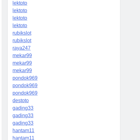
lektoto
lektoto
lektoto
lektoto
rubikslot
rubikslot
raya247
mekar99
mekar99
mekar99
pondok969
pondok969
pondok969
destoto
gading33
gading33
gading33
hantam11
hantam11