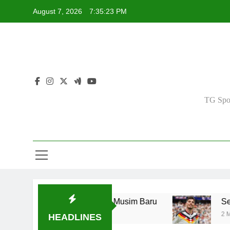
Skip
August 7, 2026
7:35:24 PM
to
content
TG Spor
 Perombakan Besar Musim Baru
Sepakbola Duni
2 Months Ago
HEADLINES