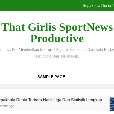
Sepakbola Dunia Te
Sepakbola Terbaru
That Girlis SportNews
Pelatih Top Dunia 
Productive
Klub Elite Eropa
tnews Pro Memberikan Informasi Seputar Sepakbola Dan Bola Baske
Sepakbola Dunia Te
Terupdate Dan Terlengkap.
Sepakbola Terbaru
Pelatih Top Dunia 
SAMPLE PAGE
a Terbaru Hasil Liga Dan Statistik Lengkap
S
3 