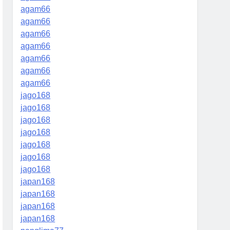
agam66
agam66
agam66
agam66
agam66
agam66
agam66
jago168
jago168
jago168
jago168
jago168
jago168
jago168
japan168
japan168
japan168
japan168