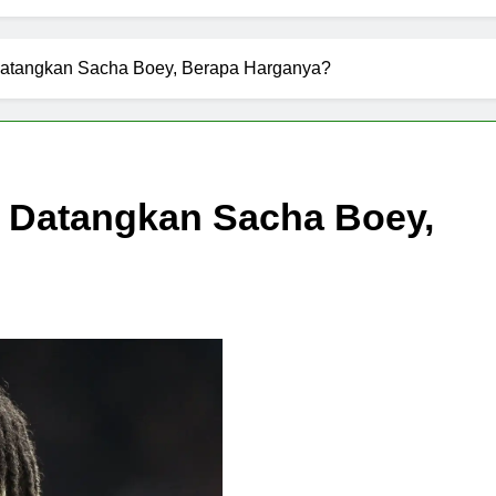
Datangkan Sacha Boey, Berapa Harganya?
n Datangkan Sacha Boey,