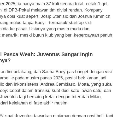
 2025, ia hanya main 37 kali secara total, cetak 1 gol
ini di DFB-Pokal melawan tim divisi rendah. Kompany
ya opsi kuat seperti Josip Stanisic dan Joshua Kimmich
 yang mulus tanpa Boey—termasuk start apik di
n dia ke pasar. Usianya yang masih muda dan
 menarik, meski butuh klub yang beri kepercayaan penuh
al Pasca Weah: Juventus Sangat Ingin
nya?
an lini belakang, dan Sacha Boey pas banget dengan visi
rseille pada musim panas 2025, posisi bek kanan jadi
lo dan inkonsistensi Andrea Cambiaso. Motta, yang suka
Boey: cepat dalam transisi, kuat duel satu lawan satu, dan
Juventus lagi bersaing ketat dengan Inter dan Milan,
ndari kelelahan di fase akhir musim.
, saat Juventus tawarkan pinjaman dengan opsi beli, tapi