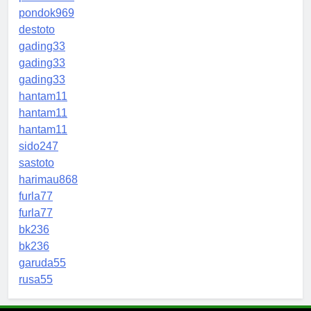
pondok969
destoto
gading33
gading33
gading33
hantam11
hantam11
hantam11
sido247
sastoto
harimau868
furla77
furla77
bk236
bk236
garuda55
rusa55