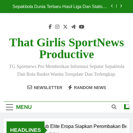
Skip
Sepakbola Dunia Terbaru Hasil Liga Dan Statistik
to
Lengkap
content
Sepakbola Terbaru 2026 Hadirkan Persaingan
Super Ketat
Pelatih Top Dunia Bahas Strategi Baru Menjelang
Mei 2026
That Girlis SportNews
Klub Elite Eropa Siapkan Perombakan Besar
Productive
Musim Baru
Sepakbola Dunia Terbaru Hasil Liga Dan Statistik
Lengkap
TG Sportnews Pro Memberikan Informasi Seputar Sepakbola
Sepakbola Terbaru 2026 Hadirkan Persaingan
Dan Bola Basket Wanita Terupdate Dan Terlengkap.
Super Ketat
Pelatih Top Dunia Bahas Strategi Baru Menjelang
NEWSLETTER
RANDOM NEWS
Mei 2026
MENU
Klub Elite Eropa Siapkan Perombakan Besar 
HEADLINES