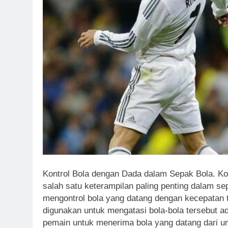
Kontrol Bola dengan Dada dalam Sepak Bola. Kon
salah satu keterampilan paling penting dalam se
mengontrol bola yang datang dengan kecepatan ti
digunakan untuk mengatasi bola-bola tersebut a
pemain untuk menerima bola yang datang dari um