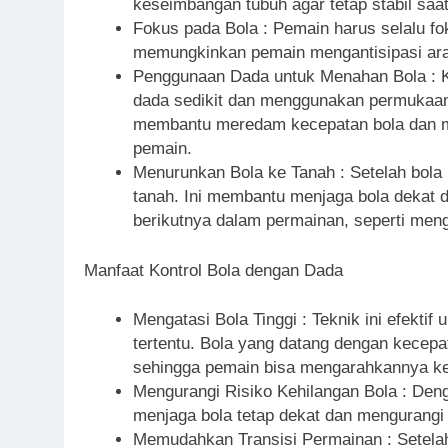
keseimbangan tubuh agar tetap stabil saat
Fokus pada Bola : Pemain harus selalu f
memungkinkan pemain mengantisipasi arah
Penggunaan Dada untuk Menahan Bola : 
dada sedikit dan menggunakan permukaan 
membantu meredam kecepatan bola dan m
pemain.
Menurunkan Bola ke Tanah : Setelah bol
tanah. Ini membantu menjaga bola dekat d
berikutnya dalam permainan, seperti meng
Manfaat Kontrol Bola dengan Dada
Mengatasi Bola Tinggi : Teknik ini efektif
tertentu. Bola yang datang dengan kecepa
sehingga pemain bisa mengarahkannya ke 
Mengurangi Risiko Kehilangan Bola : De
menjaga bola tetap dekat dan mengurangi r
Memudahkan Transisi Permainan : Setelah