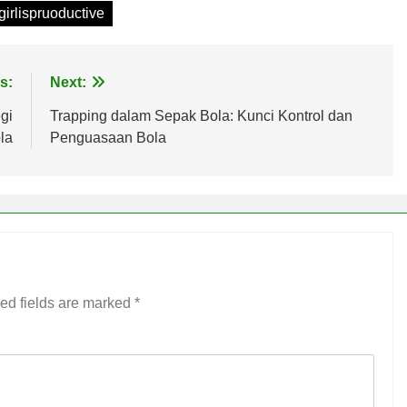
girlispruoductive
s:
Next:
gi
Trapping dalam Sepak Bola: Kunci Kontrol dan
la
Penguasaan Bola
ed fields are marked
*