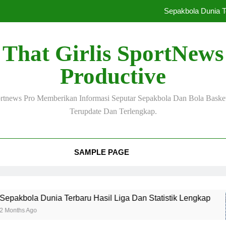
Sepakbola Dunia Te
Sepakbola Terbaru
That Girlis SportNews
Pelatih Top Dunia 
Productive
Klub Elite Eropa
tnews Pro Memberikan Informasi Seputar Sepakbola Dan Bola Baske
Sepakbola Dunia Te
Terupdate Dan Terlengkap.
Sepakbola Terbaru
Pelatih Top Dunia 
SAMPLE PAGE
unia Terbaru Hasil Liga Dan Statistik Lengkap