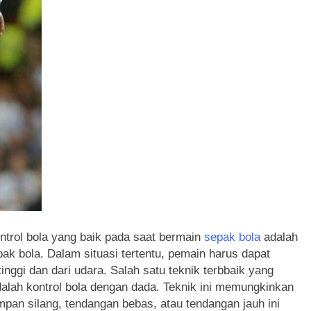
trol bola yang baik pada saat bermain
sepak bola
adalah
pak bola. Dalam situasi tertentu, pemain harus dapat
nggi dan dari udara. Salah satu teknik terbbaik yang
dalah kontrol bola dengan dada. Teknik ini memungkinkan
pan silang, tendangan bebas, atau tendangan jauh ini