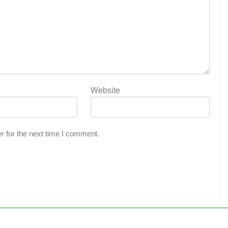
Website
r for the next time I comment.