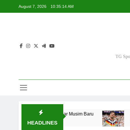
Skip
August 7, 2026
10:35:15 AM
to
content
TG Spor
an Perombakan Besar Musim Baru
Sepakbola D
2 Months Ago
HEADLINES