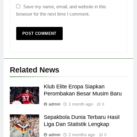
Save my name, email, and website in this
browser for the next time I comment.
Related News
Klub Elite Eropa Siapkan
Perombakan Besar Musim Baru
admin
1 month ago
0
Sepakbola Dunia Terbaru Hasil
Liga Dan Statistik Lengkap
admin
2 months ago
0