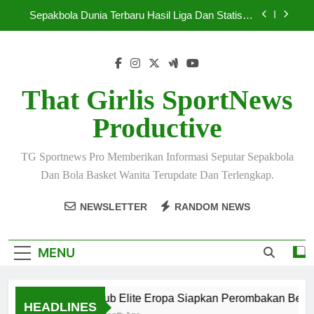
Skip
Sepakbola Dunia Terbaru Hasil Liga Dan Statistik
to
Lengkap
content
Sepakbola Terbaru 2026 Hadirkan Persaingan
Super Ketat
Pelatih Top Dunia Bahas Strategi Baru Menjelang
Mei 2026
That Girlis SportNews
Klub Elite Eropa Siapkan Perombakan Besar
Productive
Musim Baru
Sepakbola Dunia Terbaru Hasil Liga Dan Statistik
Lengkap
TG Sportnews Pro Memberikan Informasi Seputar Sepakbola
Sepakbola Terbaru 2026 Hadirkan Persaingan
Dan Bola Basket Wanita Terupdate Dan Terlengkap.
Super Ketat
Pelatih Top Dunia Bahas Strategi Baru Menjelang
NEWSLETTER
RANDOM NEWS
Mei 2026
MENU
Klub Elite Eropa Siapkan Perombakan Besar 
HEADLINES