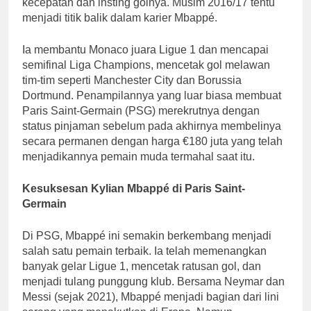
kecepatan dan insting golnya. Musim 2016/17 tentu
menjadi titik balik dalam karier Mbappé.
Ia membantu Monaco juara Ligue 1 dan mencapai
semifinal Liga Champions, mencetak gol melawan
tim-tim seperti Manchester City dan Borussia
Dortmund. Penampilannya yang luar biasa membuat
Paris Saint-Germain (PSG) merekrutnya dengan
status pinjaman sebelum pada akhirnya membelinya
secara permanen dengan harga €180 juta yang telah
menjadikannya pemain muda termahal saat itu.
Kesuksesan Kylian Mbappé di Paris Saint-
Germain
Di PSG, Mbappé ini semakin berkembang menjadi
salah satu pemain terbaik. Ia telah memenangkan
banyak gelar Ligue 1, mencetak ratusan gol, dan
menjadi tulang punggung klub. Bersama Neymar dan
Messi (sejak 2021), Mbappé menjadi bagian dari lini