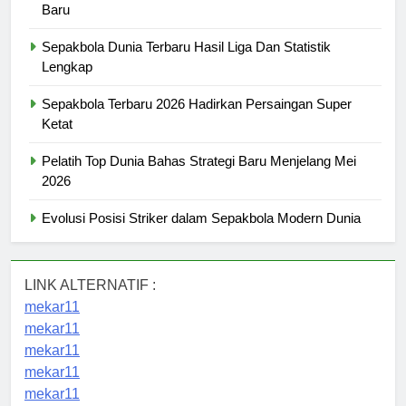
Baru
Sepakbola Dunia Terbaru Hasil Liga Dan Statistik
Lengkap
Sepakbola Terbaru 2026 Hadirkan Persaingan Super
Ketat
Pelatih Top Dunia Bahas Strategi Baru Menjelang Mei
2026
Evolusi Posisi Striker dalam Sepakbola Modern Dunia
LINK ALTERNATIF :
mekar11
mekar11
mekar11
mekar11
mekar11