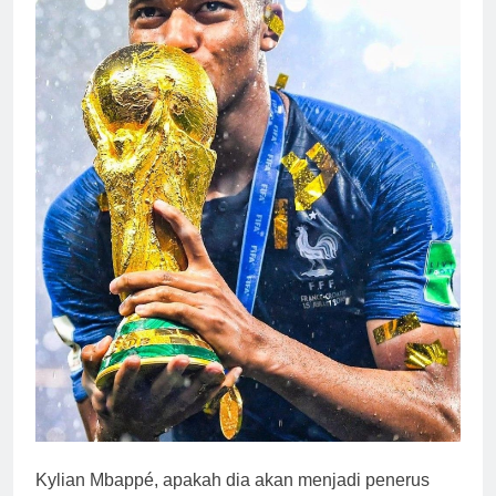
Kylian Mbappé, apakah dia akan menjadi penerus