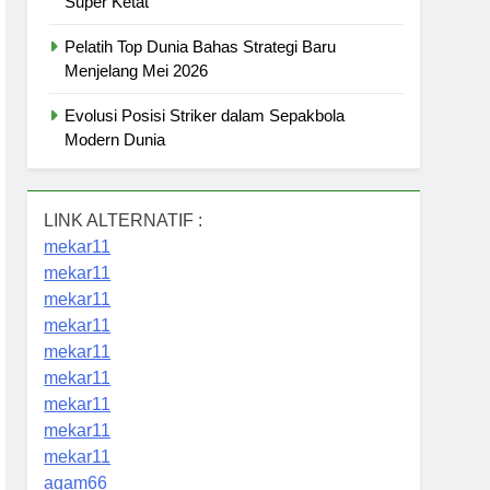
Super Ketat
Pelatih Top Dunia Bahas Strategi Baru
Menjelang Mei 2026
Evolusi Posisi Striker dalam Sepakbola
Modern Dunia
LINK ALTERNATIF :
mekar11
mekar11
mekar11
mekar11
mekar11
mekar11
mekar11
mekar11
mekar11
agam66