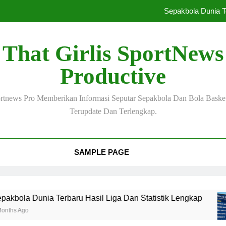
Sepakbola Dunia Te
Sepakbola Terbaru
That Girlis SportNews
Pelatih Top Dunia 
Productive
Klub Elite Eropa
tnews Pro Memberikan Informasi Seputar Sepakbola Dan Bola Baske
Sepakbola Dunia Te
Terupdate Dan Terlengkap.
Sepakbola Terbaru
Pelatih Top Dunia 
SAMPLE PAGE
erbaru Hasil Liga Dan Statistik Lengkap
Sepa
2 Mon