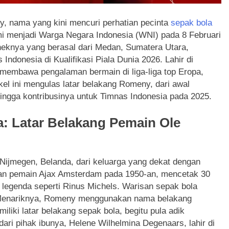
, nama yang kini mencuri perhatian pecinta
sepak bola
mi menjadi Warga Negara Indonesia (WNI) pada 8 Februari
neknya yang berasal dari Medan, Sumatera Utara,
donesia di Kualifikasi Piala Dunia 2026. Lahir di
membawa pengalaman bermain di liga-liga top Eropa,
el ini mengulas latar belakang Romeny, dari awal
 hingga kontribusinya untuk Timnas Indonesia pada 2025.
: Latar Belakang Pemain Ole
 Nijmegen, Belanda, dari keluarga yang dekat dengan
tan pemain Ajax Amsterdam pada 1950-an, mencetak 30
legenda seperti Rinus Michels. Warisan sepak bola
. Menariknya, Romeny menggunakan nama belakang
liki latar belakang sepak bola, begitu pula adik
ari pihak ibunya, Helene Wilhelmina Degenaars, lahir di