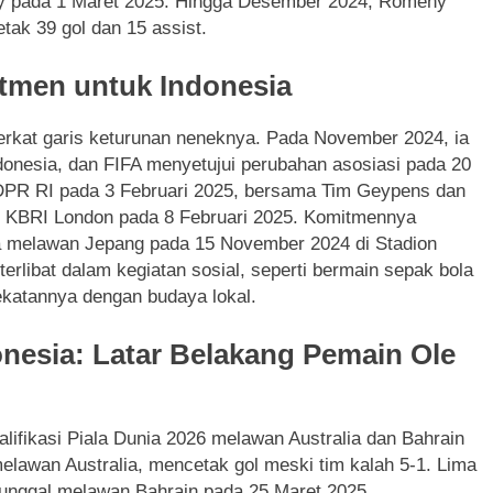
ty pada 1 Maret 2025. Hingga Desember 2024, Romeny
etak 39 gol dan 15 assist.
itmen untuk Indonesia
kat garis keturunan neneknya. Pada November 2024, ia
nesia, dan FIFA menyetujui perubahan asosiasi pada 20
i DPR RI pada 3 Februari 2025, bersama Tim Geypens dan
KBRI London pada 8 Februari 2025. Komitmennya
sia melawan Jepang pada 15 November 2024 di Stadion
terlibat dalam kegiatan sosial, seperti bermain sepak bola
katannya dengan budaya lokal.
nesia: Latar Belakang Pemain Ole
lifikasi Piala Dunia 2026 melawan Australia dan Bahrain
elawan Australia, mencetak gol meski tim kalah 5-1. Lima
tunggal melawan Bahrain pada 25 Maret 2025,