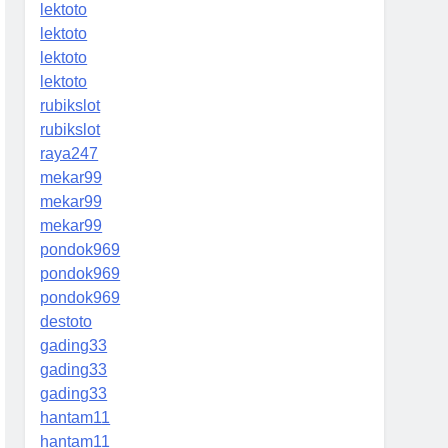
lektoto
lektoto
lektoto
lektoto
rubikslot
rubikslot
raya247
mekar99
mekar99
mekar99
pondok969
pondok969
pondok969
destoto
gading33
gading33
gading33
hantam11
hantam11