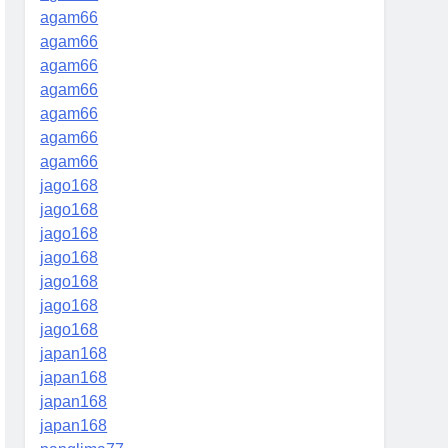
agam66
agam66
agam66
agam66
agam66
agam66
agam66
jago168
jago168
jago168
jago168
jago168
jago168
jago168
japan168
japan168
japan168
japan168