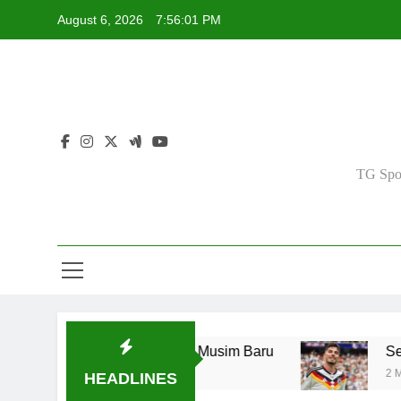
Skip
August 6, 2026
7:56:02 PM
to
content
TG Spor
rombakan Besar Musim Baru
Sepakbola Dunia T
2 Months Ago
HEADLINES