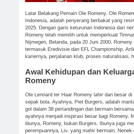
Latar Belakang Pemain Ole Romeny. Ole Romeny
Indonesia, adalah penyerang berbakat yang res
2025. Dengan garis keturunan Indonesia dari ne
Romeny telah memilih untuk memperkuat Timnas In
Nijmegen, Belanda, pada 20 Juni 2000, Romeny 
termasuk Eredivisie dan EFL Championship. Artik
kariernya, perjalanan klub, proses naturalisasi,
Awal Kehidupan dan Keluarga
Romeny
Ole Lennard ter Haar Romeny lahir dan besar di
sepak bola. Ayahnya, Piet Burgers, adalah man
gol dalam 38 pertandingan dan bermain bersama 
ayahnya menjadi inspirasi besar bagi Romeny
ibunya, Romeny, bukan Burgers. Ibunya juga memi
perempuannya, Liv, yang mahir bermain. Nenek d