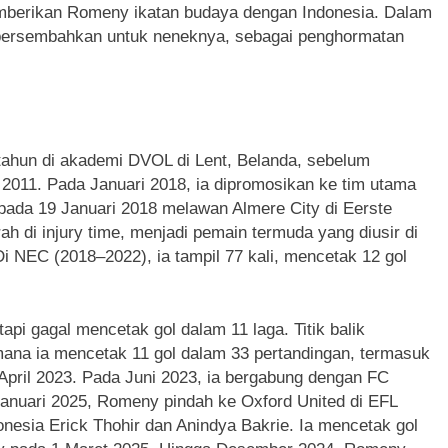
mberikan Romeny ikatan budaya dengan Indonesia. Dalam
persembahkan untuk neneknya, sebagai penghormatan
tahun di akademi DVOL di Lent, Belanda, sebelum
011. Pada Januari 2018, ia dipromosikan ke tim utama
 pada 19 Januari 2018 melawan Almere City di Eerste
ah di injury time, menjadi pemain termuda yang diusir di
Di NEC (2018–2022), ia tampil 77 kali, mencetak 12 gol
api gagal mencetak gol dalam 11 laga. Titik balik
mana ia mencetak 11 gol dalam 33 pertandingan, termasuk
April 2023. Pada Juni 2023, ia bergabung dengan FC
Januari 2025, Romeny pindah ke Oxford United di EFL
nesia Erick Thohir dan Anindya Bakrie. Ia mencetak gol