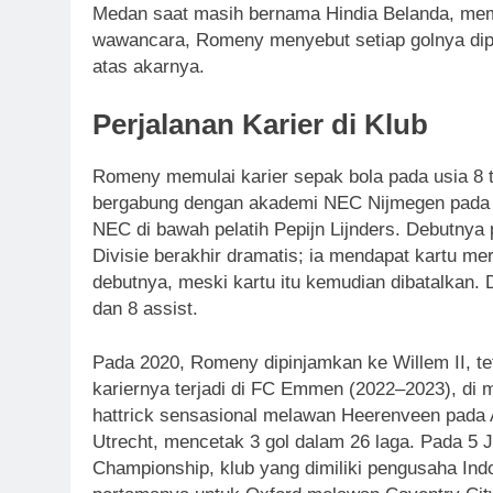
Medan saat masih bernama Hindia Belanda, me
wawancara, Romeny menyebut setiap golnya di
atas akarnya.
Perjalanan Karier di Klub
Romeny memulai karier sepak bola pada usia 8 
bergabung dengan akademi NEC Nijmegen pada 2
NEC di bawah pelatih Pepijn Lijnders. Debutnya
Divisie berakhir dramatis; ia mendapat kartu mer
debutnya, meski kartu itu kemudian dibatalkan. 
dan 8 assist.
Pada 2020, Romeny dipinjamkan ke Willem II, tet
kariernya terjadi di FC Emmen (2022–2023), di 
hattrick sensasional melawan Heerenveen pada 
Utrecht, mencetak 3 gol dalam 26 laga. Pada 5 
Championship, klub yang dimiliki pengusaha Indo