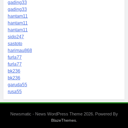
gading33
gading33
hantam11
hantam11
hantam11
sido247
sastoto
harimau868
furla77
furla77
bk236
bk236
garuda55
rusa55
Newsmatic - News WordPress Theme 2026. Powered By
.
BlazeThemes