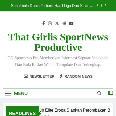
Skip
Sepakbola Dunia Terbaru Hasil Liga Dan Statistik
to
Lengkap
content
Sepakbola Terbaru 2026 Hadirkan Persaingan
Super Ketat
Pelatih Top Dunia Bahas Strategi Baru Menjelang
Mei 2026
That Girlis SportNews
Klub Elite Eropa Siapkan Perombakan Besar
Productive
Musim Baru
Sepakbola Dunia Terbaru Hasil Liga Dan Statistik
Lengkap
TG Sportnews Pro Memberikan Informasi Seputar Sepakbola
Sepakbola Terbaru 2026 Hadirkan Persaingan
Dan Bola Basket Wanita Terupdate Dan Terlengkap.
Super Ketat
Pelatih Top Dunia Bahas Strategi Baru Menjelang
NEWSLETTER
RANDOM NEWS
Mei 2026
MENU
Klub Elite Eropa Siapkan Perombakan Besa
HEADLINES