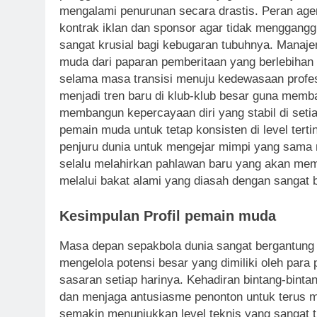
mengalami penurunan secara drastis. Peran age
kontrak iklan dan sponsor agar tidak mengganggu
sangat krusial bagi kebugaran tubuhnya. Manaj
muda dari paparan pemberitaan yang berlebihan
selama masa transisi menuju kedewasaan profesi
menjadi tren baru di klub-klub besar guna me
membangun kepercayaan diri yang stabil di seti
pemain muda untuk tetap konsisten di level terti
penjuru dunia untuk mengejar mimpi yang sama m
selalu melahirkan pahlawan baru yang akan mem
melalui bakat alami yang diasah dengan sangat b
Kesimpulan Profil pemain muda
Masa depan sepakbola dunia sangat bergantung p
mengelola potensi besar yang dimiliki oleh par
sasaran setiap harinya. Kehadiran bintang-binta
dan menjaga antusiasme penonton untuk terus m
semakin menunjukkan level teknis yang sangat t