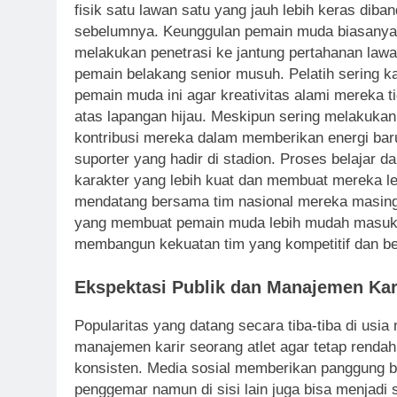
fisik satu lawan satu yang jauh lebih keras dib
sebelumnya. Keunggulan pemain muda biasanya 
melakukan penetrasi ke jantung pertahanan lawa
pemain belakang senior musuh. Pelatih sering ka
pemain muda ini agar kreativitas alami mereka tid
atas lapangan hijau. Meskipun sering melakuka
kontribusi mereka dalam memberikan energi baru 
suporter yang hadir di stadion. Proses belajar 
karakter yang lebih kuat dan membuat mereka le
mendatang bersama tim nasional mereka masing-m
yang membuat pemain muda lebih mudah masuk k
membangun kekuatan tim yang kompetitif dan be
Ekspektasi Publik dan Manajemen Ka
Popularitas yang datang secara tiba-tiba di usia 
manajemen karir seorang atlet agar tetap rendah
konsisten. Media sosial memberikan panggung b
penggemar namun di sisi lain juga bisa menjadi 