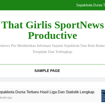
Sepakbola Dunia Te
Sepakbola Terbaru
That Girlis SportNews
Pelatih Top Dunia 
Productive
Klub Elite Eropa
tnews Pro Memberikan Informasi Seputar Sepakbola Dan Bola Baske
Sepakbola Dunia Te
Terupdate Dan Terlengkap.
Sepakbola Terbaru
Pelatih Top Dunia 
SAMPLE PAGE
Terbaru Hasil Liga Dan Statistik Lengkap
Sep
2 Mo