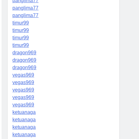
panglima77
panglima77
panglima77
timur99
timur99
timur99
timur99
dragon969
dragon969
dragon969
vegas969
vegas969
vegas969
vegas969
vegas969
ketuanaga
ketuanaga
ketuanaga
ketuanaga