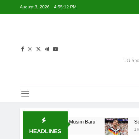
Skip
August 3, 2026
4:55:13 PM
to
content
TG Spor
erombakan Besar Musim Baru
Sepakbola Dunia 
1 Month Ago
HEADLINES