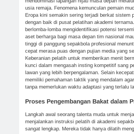
mendominasi lapangan hijau masa depan melalui
usia remaja. Fenomena kemunculan pemain mu
Eropa kini semakin sering terjadi berkat sistem
dengan baik di pusat pelatihan akademi ternama
berlomba-lomba mengidentifikasi potensi tersem
aset berharga bagi masa depan tim nasional ma
tinggi di panggung sepakbola profesional menuntu
cepat merasa puas dengan pujian media yang seri
Keberanian pelatih untuk memberikan menit berm
kunci dalam mengasah insting kompetitif sang 
lawan yang lebih berpengalaman. Selain kecepat
memiliki pemahaman taktik yang mendalam agar
tanpa memerlukan waktu adaptasi yang terlalu l
Proses Pengembangan Bakat dalam P
Langkah awal seorang talenta muda untuk menjadi
menjalankan instruksi pelatih di akademi sepakbo
sangat lengkap. Mereka tidak hanya dilatih men