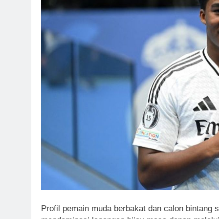
Profil pemain muda berbakat dan calon bintang 