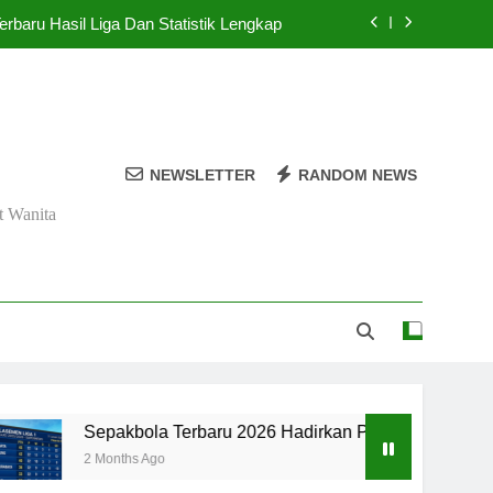
rbaru Hasil Liga Dan Statistik Lengkap
 2026 Hadirkan Persaingan Super Ketat
Bahas Strategi Baru Menjelang Mei 2026
 Siapkan Perombakan Besar Musim Baru
NEWSLETTER
RANDOM NEWS
t Wanita
rbaru Hasil Liga Dan Statistik Lengkap
 2026 Hadirkan Persaingan Super Ketat
Bahas Strategi Baru Menjelang Mei 2026
pakbola Terbaru 2026 Hadirkan Persaingan Super Ketat
onths Ago