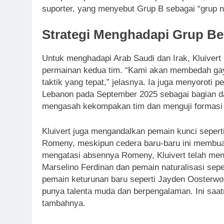
suporter, yang menyebut Grup B sebagai “grup 
Strategi Menghadapi Grup Be
Untuk menghadapi Arab Saudi dan Irak, Kluiver
permainan kedua tim. “Kami akan membedah ga
taktik yang tepat,” jelasnya. Ia juga menyoroti 
Lebanon pada September 2025 sebagai bagian dar
mengasah kekompakan tim dan menguji formasi 
Kluivert juga mengandalkan pemain kunci seperti
Romeny, meskipun cedera baru-baru ini membuat
mengatasi absennya Romeny, Kluivert telah men
Marselino Ferdinan dan pemain naturalisasi sep
pemain keturunan baru seperti Jayden Oosterwo
punya talenta muda dan berpengalaman. Ini saat
tambahnya.