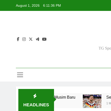
Skip
August 1, 2026
6:11:37 PM
to
content
TG Spor
Perombakan Besar Musim Baru
Sepakbola Dunia
1 Month Ago
HEADLINES