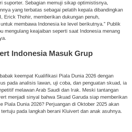
 suporter. Sebagian memuji sikap optimistisnya,
nya yang terbatas sebagai pelatih kepala dibandingkan
, Erick Thohir, memberikan dukungan penuh,
 untuk membawa Indonesia ke level berikutnya.” Publik
pu mengulang keajaiban seperti saat Indonesia menang
ya.
vert Indonesia Masuk Grup
 babak keempat Kualifikasi Piala Dunia 2026 dengan
s pada analisis lawan, uji coba, dan penguatan skuad, ia
etitif melawan Arab Saudi dan Irak. Meski tantangan
ivert menjadi sinyal bahwa Skuad Garuda siap memberikan
 Piala Dunia 2026? Perjuangan di Oktober 2025 akan
 tertuju pada langkah berani Kluivert dan anak asuhnya.