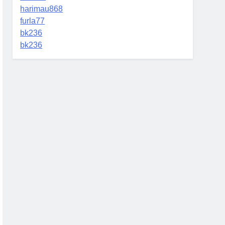
harimau868
furla77
bk236
bk236