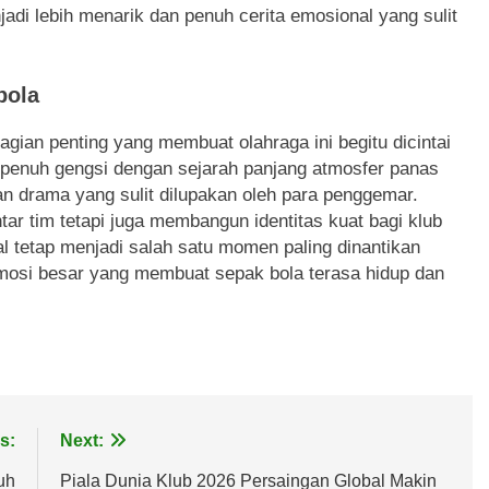
adi lebih menarik dan penuh cerita emosional yang sulit
bola
agian penting yang membuat olahraga ini begitu dicintai
n penuh gengsi dengan sejarah panjang atmosfer panas
an drama yang sulit dilupakan oleh para penggemar.
tar tim tetapi juga membangun identitas kuat bagi klub
al tetap menjadi salah satu momen paling dinantikan
mosi besar yang membuat sepak bola terasa hidup dan
s:
Next:
uh
Piala Dunia Klub 2026 Persaingan Global Makin