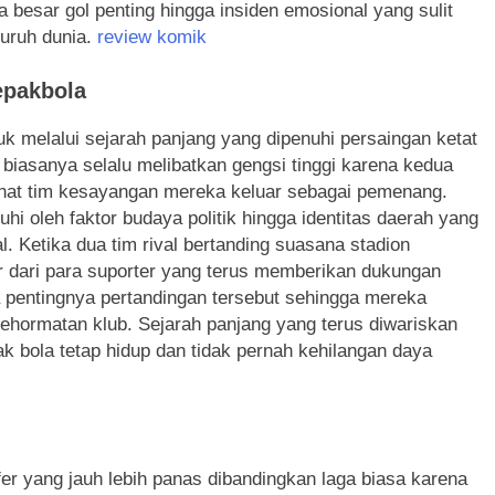
besar gol penting hingga insiden emosional yang sulit
luruh dunia.
review komik
epakbola
uk melalui sejarah panjang yang dipenuhi persaingan ketat
 biasanya selalu melibatkan gengsi tinggi karena kedua
lihat tim kesayangan mereka keluar sebagai pemenang.
hi oleh faktor budaya politik hingga identitas daerah yang
 Ketika dua tim rival bertanding suasana stadion
r dari para suporter yang terus memberikan dukungan
 pentingnya pertandingan tersebut sehingga mereka
kehormatan klub. Sejarah panjang yang terus diwariskan
ak bola tetap hidup dan tidak pernah kehilangan daya
fer yang jauh lebih panas dibandingkan laga biasa karena