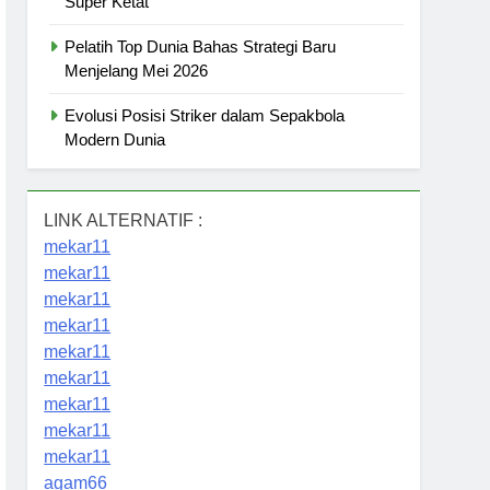
Super Ketat
Pelatih Top Dunia Bahas Strategi Baru
Menjelang Mei 2026
Evolusi Posisi Striker dalam Sepakbola
Modern Dunia
LINK ALTERNATIF :
mekar11
mekar11
mekar11
mekar11
mekar11
mekar11
mekar11
mekar11
mekar11
agam66