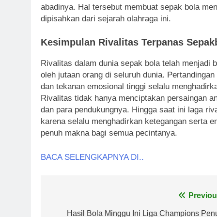
abadinya. Hal tersebut membuat sepak bola menj
dipisahkan dari sejarah olahraga ini.
Kesimpulan Rivalitas Terpanas Sepak
Rivalitas dalam dunia sepak bola telah menjadi b
oleh jutaan orang di seluruh dunia. Pertandinga
dan tekanan emosional tinggi selalu menghadirk
Rivalitas tidak hanya menciptakan persaingan an
dan para pendukungnya. Hingga saat ini laga riv
karena selalu menghadirkan ketegangan serta e
penuh makna bagi semua pecintanya.
BACA SELENGKAPNYA DI..
Post
Previou
navigation
Hasil Bola Minggu Ini Liga Champions Pen