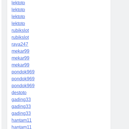
lektoto
lektoto
lektoto
lektoto
rubikslot
rubikslot
raya247
mekar99
mekar99
mekar99
pondok969
pondok969
pondok969
destoto
gading33
gading33
gading33
hantam11
hantam11