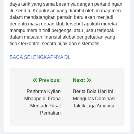
daya tarik yang sama besarnya dengan pertandingan
itu sendiri. Keputusan yang diambil oleh manajemen
dalam mendatangkan pemain baru akan menjadi
penentu masa depan klub tersebut apakah mereka
mampu meraih trofi bergengsi atau justru terjebak
dalam masalah finansial akibat pengeluaran yang
tidak terkontrol secara bijak dan sistematis.
BACA SELENGKAPNYA DI..
Post
Previous:
Next:
navigation
Performa Kylian
Berita Bola Hari Ini
Mbappe di Eropa
Mengulas Dominasi
Menjadi Pusat
Taktik Liga Amunisi
Perhatian