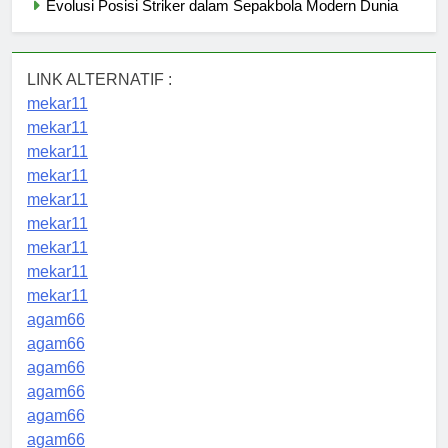
Evolusi Posisi Striker dalam Sepakbola Modern Dunia
LINK ALTERNATIF :
mekar11
mekar11
mekar11
mekar11
mekar11
mekar11
mekar11
mekar11
mekar11
agam66
agam66
agam66
agam66
agam66
agam66