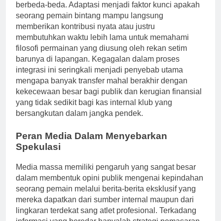
berbeda-beda. Adaptasi menjadi faktor kunci apakah
seorang pemain bintang mampu langsung
memberikan kontribusi nyata atau justru
membutuhkan waktu lebih lama untuk memahami
filosofi permainan yang diusung oleh rekan setim
barunya di lapangan. Kegagalan dalam proses
integrasi ini seringkali menjadi penyebab utama
mengapa banyak transfer mahal berakhir dengan
kekecewaan besar bagi publik dan kerugian finansial
yang tidak sedikit bagi kas internal klub yang
bersangkutan dalam jangka pendek.
Peran Media Dalam Menyebarkan
Spekulasi
Media massa memiliki pengaruh yang sangat besar
dalam membentuk opini publik mengenai kepindahan
seorang pemain melalui berita-berita eksklusif yang
mereka dapatkan dari sumber internal maupun dari
lingkaran terdekat sang atlet profesional. Terkadang