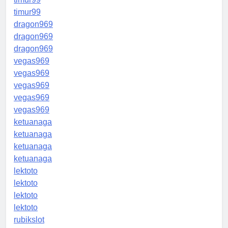
timur99
dragon969
dragon969
dragon969
vegas969
vegas969
vegas969
vegas969
vegas969
ketuanaga
ketuanaga
ketuanaga
ketuanaga
lektoto
lektoto
lektoto
lektoto
rubikslot