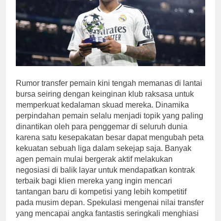
Rumor transfer pemain kini tengah memanas di lantai
bursa seiring dengan keinginan klub raksasa untuk
memperkuat kedalaman skuad mereka. Dinamika
perpindahan pemain selalu menjadi topik yang paling
dinantikan oleh para penggemar di seluruh dunia
karena satu kesepakatan besar dapat mengubah peta
kekuatan sebuah liga dalam sekejap saja. Banyak
agen pemain mulai bergerak aktif melakukan
negosiasi di balik layar untuk mendapatkan kontrak
terbaik bagi klien mereka yang ingin mencari
tantangan baru di kompetisi yang lebih kompetitif
pada musim depan. Spekulasi mengenai nilai transfer
yang mencapai angka fantastis seringkali menghiasi