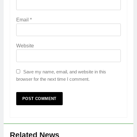
Email
*
Website
Save my name, email, and website in this
browser for the next time I comment.
Related News