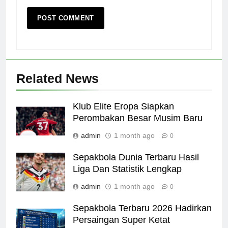
Related News
Klub Elite Eropa Siapkan
Perombakan Besar Musim Baru
admin
1 month ago
0
Sepakbola Dunia Terbaru Hasil
Liga Dan Statistik Lengkap
admin
1 month ago
0
Sepakbola Terbaru 2026 Hadirkan
Persaingan Super Ketat