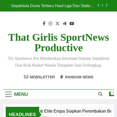
Skip
Sepakbola Dunia Terbaru Hasil Liga Dan Statistik
to
Lengkap
content
Sepakbola Terbaru 2026 Hadirkan Persaingan
Super Ketat
Pelatih Top Dunia Bahas Strategi Baru Menjelang
Mei 2026
That Girlis SportNews
Klub Elite Eropa Siapkan Perombakan Besar
Productive
Musim Baru
Sepakbola Dunia Terbaru Hasil Liga Dan Statistik
Lengkap
TG Sportnews Pro Memberikan Informasi Seputar Sepakbola
Sepakbola Terbaru 2026 Hadirkan Persaingan
Dan Bola Basket Wanita Terupdate Dan Terlengkap.
Super Ketat
Pelatih Top Dunia Bahas Strategi Baru Menjelang
NEWSLETTER
RANDOM NEWS
Mei 2026
MENU
Klub Elite Eropa Siapkan Perombakan Besar 
HEADLINES