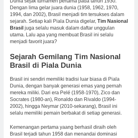
Dunia sejak turnamen pertama pada tahun 1930.
Dengan lima gelar juara dunia (1958, 1962, 1970,
1994, dan 2002), Brasil menjadi tim tersukses dalam
sejarah. Setiap kali Piala Dunia digelar,
Tim Nasional
Brasil
juga
selalu masuk dalam daftar unggulan
utama. Lalu apa yang membuat Brasil ini selalu
menjadi favorit juara?
Sejarah Gemilang Tim Nasional
Brasil di Piala Dunia
Brasil ini sendiri memiliki tradisi luar biasa di Piala
Dunia, dengan banyak generasi emas yang pernah
mereka miliki. Dari era Pelé (1958-1970), Zico dan
Socrates (1980-an), Ronaldo dan Rivaldo (1994-
2002), hingga Neymar (2010-sekarang), Brasil ini
selalu memiliki pemain berbakat di setiap generasi.
Kemenangan pertama yaang berhasil diraih oleh
Brasil terjadi tahun 1958 dan menandai dominasi