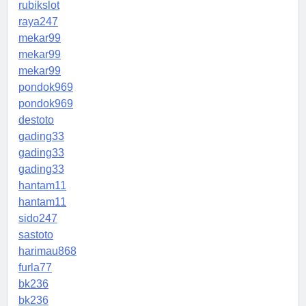
rubikslot
raya247
mekar99
mekar99
mekar99
pondok969
pondok969
destoto
gading33
gading33
gading33
hantam11
hantam11
sido247
sastoto
harimau868
furla77
bk236
bk236