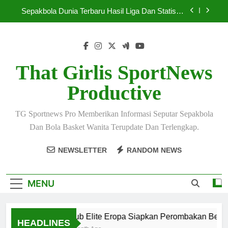
Skip
Sepakbola Dunia Terbaru Hasil Liga Dan Statistik
to
Lengkap
content
Sepakbola Terbaru 2026 Hadirkan Persaingan
Super Ketat
Pelatih Top Dunia Bahas Strategi Baru Menjelang
Mei 2026
That Girlis SportNews
Klub Elite Eropa Siapkan Perombakan Besar
Productive
Musim Baru
Sepakbola Dunia Terbaru Hasil Liga Dan Statistik
Lengkap
TG Sportnews Pro Memberikan Informasi Seputar Sepakbola
Sepakbola Terbaru 2026 Hadirkan Persaingan
Dan Bola Basket Wanita Terupdate Dan Terlengkap.
Super Ketat
Pelatih Top Dunia Bahas Strategi Baru Menjelang
NEWSLETTER
RANDOM NEWS
Mei 2026
MENU
Klub Elite Eropa Siapkan Perombakan Besar 
HEADLINES