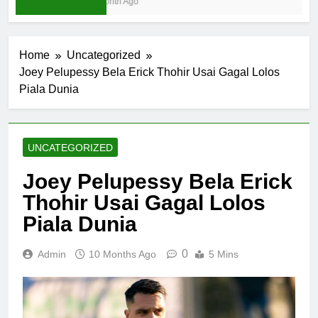
1 Month Ago
Home
Uncategorized
Joey Pelupessy Bela Erick Thohir Usai Gagal Lolos
Piala Dunia
UNCATEGORIZED
Joey Pelupessy Bela Erick
Thohir Usai Gagal Lolos
Piala Dunia
0
Admin
10 Months Ago
5 Mins