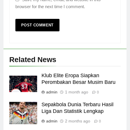
browser for the next time I comment.
Related News
Klub Elite Eropa Siapkan
Perombakan Besar Musim Baru
admin
1 month ago
0
Sepakbola Dunia Terbaru Hasil
Liga Dan Statistik Lengkap
admin
2 months ago
0