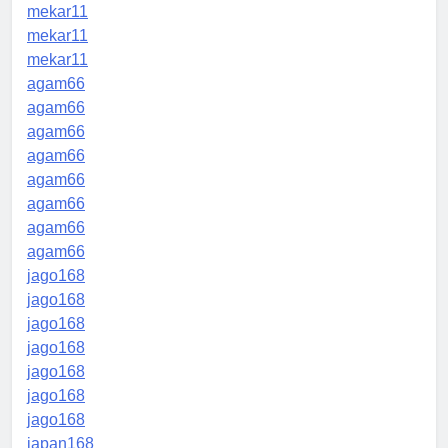
mekar11
mekar11
mekar11
agam66
agam66
agam66
agam66
agam66
agam66
agam66
agam66
jago168
jago168
jago168
jago168
jago168
jago168
jago168
japan168