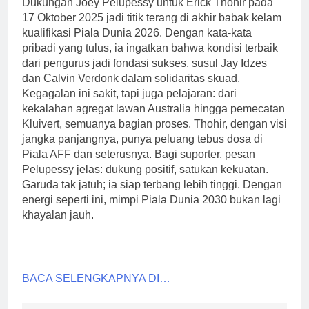
Dukungan Joey Pelupessy untuk Erick Thohir pada
17 Oktober 2025 jadi titik terang di akhir babak kelam
kualifikasi Piala Dunia 2026. Dengan kata-kata
pribadi yang tulus, ia ingatkan bahwa kondisi terbaik
dari pengurus jadi fondasi sukses, susul Jay Idzes
dan Calvin Verdonk dalam solidaritas skuad.
Kegagalan ini sakit, tapi juga pelajaran: dari
kekalahan agregat lawan Australia hingga pemecatan
Kluivert, semuanya bagian proses. Thohir, dengan visi
jangka panjangnya, punya peluang tebus dosa di
Piala AFF dan seterusnya. Bagi suporter, pesan
Pelupessy jelas: dukung positif, satukan kekuatan.
Garuda tak jatuh; ia siap terbang lebih tinggi. Dengan
energi seperti ini, mimpi Piala Dunia 2030 bukan lagi
khayalan jauh.
BACA SELENGKAPNYA DI…