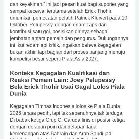
dan keyakinan.” Ini jadi pesan kuat bagi suporter yang
sempat kecewa, terutama setelah Erick Thohir
umumkan pemecatan pelatih Patrick Kluivert pada 10
Oktober. Pelupessy, dengan enam caps dan
kontribusi satu gol, posisikan dirinya sebagai
jembatan antara pemain dan pengurus. Dukungannya
ini ikut redam api kritik, ingatkan bahwa kegagalan
bukan akhir, tapi bagian dari proses panjang menuju
kompetisi besar seperti Piala Asia 2027.
Konteks Kegagalan Kualifikasi dan
Reaksi Pemain Lain: Joey Pelupessy
Bela Erick Thohir Usai Gagal Lolos Piala
Dunia
Kegagalan Timnas Indonesia lolos ke Piala Dunia
2026 terasa pedih, tapi tak sepenuhnya tak terduga.
Di babak ketiga Grup C, Garuda finis di posisi ketiga
dengan delapan poin dari delapan laga—
kemenangan atas Bahrain dan Arab Saudi jadi