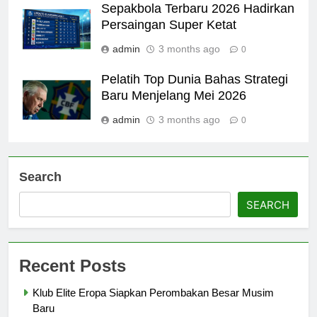
Sepakbola Terbaru 2026 Hadirkan
Persaingan Super Ketat
admin
3 months ago
0
Pelatih Top Dunia Bahas Strategi
Baru Menjelang Mei 2026
admin
3 months ago
0
Search
SEARCH
Recent Posts
Klub Elite Eropa Siapkan Perombakan Besar Musim
Baru