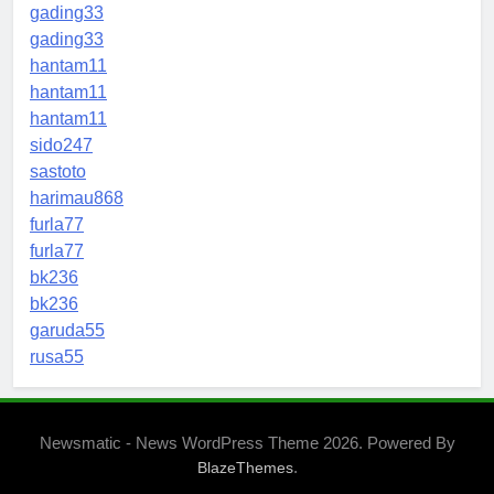
gading33
gading33
hantam11
hantam11
hantam11
sido247
sastoto
harimau868
furla77
furla77
bk236
bk236
garuda55
rusa55
Newsmatic - News WordPress Theme 2026. Powered By
.
BlazeThemes