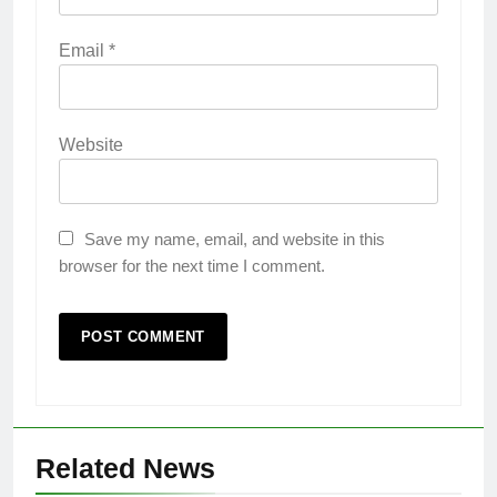
Email
*
Website
Save my name, email, and website in this
browser for the next time I comment.
Related News