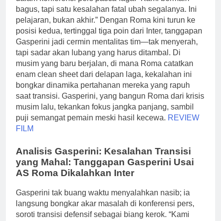
bagus, tapi satu kesalahan fatal ubah segalanya. Ini
pelajaran, bukan akhir.” Dengan Roma kini turun ke
posisi kedua, tertinggal tiga poin dari Inter, tanggapan
Gasperini jadi cermin mentalitas tim—tak menyerah,
tapi sadar akan lubang yang harus ditambal. Di
musim yang baru berjalan, di mana Roma catatkan
enam clean sheet dari delapan laga, kekalahan ini
bongkar dinamika pertahanan mereka yang rapuh
saat transisi. Gasperini, yang bangun Roma dari krisis
musim lalu, tekankan fokus jangka panjang, sambil
puji semangat pemain meski hasil kecewa.
REVIEW
FILM
Analisis Gasperini: Kesalahan Transisi
yang Mahal: Tanggapan Gasperini Usai
AS Roma Dikalahkan Inter
Gasperini tak buang waktu menyalahkan nasib; ia
langsung bongkar akar masalah di konferensi pers,
soroti transisi defensif sebagai biang kerok. “Kami