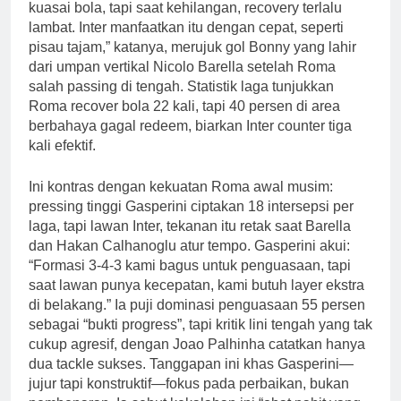
kuasai bola, tapi saat kehilangan, recovery terlalu
lambat. Inter manfaatkan itu dengan cepat, seperti
pisau tajam,” katanya, merujuk gol Bonny yang lahir
dari umpan vertikal Nicolo Barella setelah Roma
salah passing di tengah. Statistik laga tunjukkan
Roma recover bola 22 kali, tapi 40 persen di area
berbahaya gagal redeem, biarkan Inter counter tiga
kali efektif.
Ini kontras dengan kekuatan Roma awal musim:
pressing tinggi Gasperini ciptakan 18 intersepsi per
laga, tapi lawan Inter, tekanan itu retak saat Barella
dan Hakan Calhanoglu atur tempo. Gasperini akui:
“Formasi 3-4-3 kami bagus untuk penguasaan, tapi
saat lawan punya kecepatan, kami butuh layer ekstra
di belakang.” Ia puji dominasi penguasaan 55 persen
sebagai “bukti progress”, tapi kritik lini tengah yang tak
cukup agresif, dengan Joao Palhinha catatkan hanya
dua tackle sukses. Tanggapan ini khas Gasperini—
jujur tapi konstruktif—fokus pada perbaikan, bukan