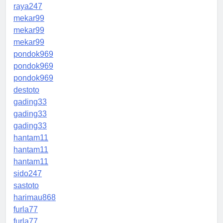
raya247
mekar99
mekar99
mekar99
pondok969
pondok969
pondok969
destoto
gading33
gading33
gading33
hantam11
hantam11
hantam11
sido247
sastoto
harimau868
furla77
furla77