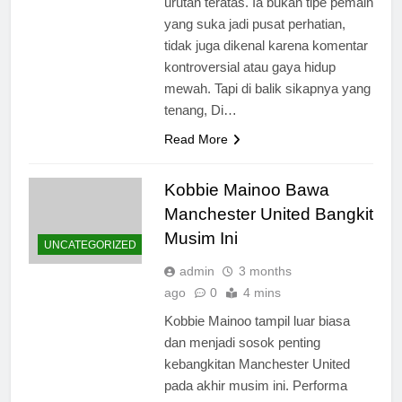
urutan teratas. Ia bukan tipe pemain
yang suka jadi pusat perhatian,
tidak juga dikenal karena komentar
kontroversial atau gaya hidup
mewah. Tapi di balik sikapnya yang
tenang, Di…
Read More
Kobbie Mainoo Bawa
Manchester United Bangkit
Musim Ini
UNCATEGORIZED
admin
3 months
ago
0
4 mins
Kobbie Mainoo tampil luar biasa
dan menjadi sosok penting
kebangkitan Manchester United
pada akhir musim ini. Performa