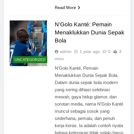
Read More
N’Golo Kanté: Pemain
Menaklukkan Dunia Sepak
Bola
admin
1 year ago
0
3
mins
UNCATEGORIZED
N’Golo Kanté, Pemain
Menaklukkan Dunia Sepak Bola.
Dalam dunia sepak bola modern
yang sering dihiasi selebrasi
mewah, gaya hidup glamor, dan
sorotan media, nama N’Golo Kanté
muncul sebagai sosok yang
sederhana, pemalu, dan penuh
kerja keras. Ia adalah contoh nyata
bahwa ketenaran tidak selalu harus