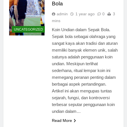
Bola
admin
1 year ago
0
3
mins
Koin Undian dalam Sepak Bola.
UNCATEGORIZED
Sepak bola sebagai olahraga yang
sangat kaya akan tradisi dan aturan
memiliki banyak elemen unik, salah
satunya adalah penggunaan koin
undian. Meskipun terlihat
sederhana, ritual lempar koin ini
memegang peranan penting dalam
berbagai aspek pertandingan.
Artikel ini akan mengupas tuntas
sejarah, fungsi, dan kontroversi
terbesar seputar penggunaan koin
undian dalam…
Read More