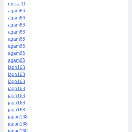
mekar11
agam66
agam66
agam66
agam66
agam66
agam66
agam66
agam66
jago168
jago168
jago168
jago168
jago168
jago168
jago168
japan168
japan168
japan168