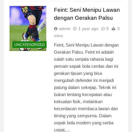
Feint: Seni Menipu Lawan
dengan Gerakan Palsu
admin
1 year ago
0
3
mins
Feint, Seni Menipu Lawan dengan
UNCATEGORIZED
Gerakan Palsu. Feint ini adalah
salah satu senjata rahasia bagi
pemain sepak bola cerdas dan ini
gerakan tipuan yang bisa
mengubah defender ini menjadi
patung dalam sekejap. Teknik ini
bukan tentang kecepatan atau
kekuatan fisik, melainkan
kecerdasan membaca lawan dan
timing yang sempurna. Dalam
sepak bola modern yang serba
cepat,…