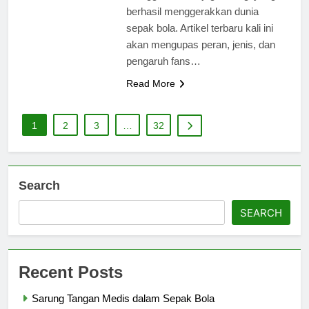
berhasil menggerakkan dunia
sepak bola. Artikel terbaru kali ini
akan mengupas peran, jenis, dan
pengaruh fans…
Read More
1
2
3
…
32
Search
SEARCH
Recent Posts
Sarung Tangan Medis dalam Sepak Bola