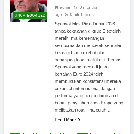
admin
3 months
ago
0
8 mins
UNCATEGORIZED
Spanyol lolos Piala Dunia 2026
tanpa kekalahan di grup E setelah
meraih lima kemenangan
sempurna dan mencetak sembilan
belas gol tanpa kebobolan
sepanjang fase kualifikasi. Timnas
Spanyol yang menjadi juara
bertahan Euro 2024 telah
membuktikan konsistensi mereka
di kancah internasional dengan
performa yang begitu dominan di
babak penyisihan zona Eropa yang
melibatkan total lima puluh…
Read More