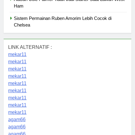
Ham
Sistem Permainan Ruben Amorim Lebih Cocok di
Chelsea
LINK ALTERNATIF :
mekar11
mekar11
mekar11
mekar11
mekar11
mekar11
mekar11
mekar11
mekar11
agam66
agam66
agam66