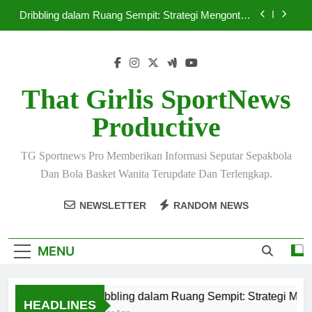
Skip
Dribbling dalam Ruang Sempit: Strategi Mengontrol
to
Bola
content
Kecewanya Patrick Kluivert Usai Dikalahkan Arab
Saudi
Daftar Pemain yang Kemungkinan Dicadangkan
Arne Slot
That Girlis SportNews
Viktor Gyökeres Jalani Medical di Arsenal Setelah
Productive
Kesepakatan
Dribbling dalam Ruang Sempit: Strategi Mengontrol
Bola
TG Sportnews Pro Memberikan Informasi Seputar Sepakbola
Kecewanya Patrick Kluivert Usai Dikalahkan Arab
Dan Bola Basket Wanita Terupdate Dan Terlengkap.
Saudi
Daftar Pemain yang Kemungkinan Dicadangkan
NEWSLETTER
RANDOM NEWS
Arne Slot
MENU
Dribbling dalam Ruang Sempit: Strategi Mengon
HEADLINES