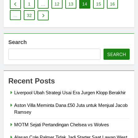
1
…
12
13
14
15
16
…
32
Search
SEARCH
Recent Posts
Liverpool Ubah Strategi Usai Era Jurgen Klopp Berakhir
Aston Villa Meminta Dana £50 Juta untuk Menjual Jacob
Ramsey
MOTM Sejati Pertandingan Chelsea vs Wolves
Alasan Cole Palmer Tidak Jadi Starter Saat Lawan West