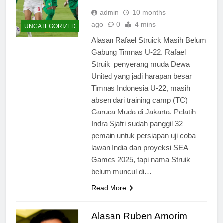
admin
10 months
ago
0
4 mins
UNCATEGORIZED
Alasan Rafael Struick Masih Belum
Gabung Timnas U-22. Rafael
Struik, penyerang muda Dewa
United yang jadi harapan besar
Timnas Indonesia U-22, masih
absen dari training camp (TC)
Garuda Muda di Jakarta. Pelatih
Indra Sjafri sudah panggil 32
pemain untuk persiapan uji coba
lawan India dan proyeksi SEA
Games 2025, tapi nama Struik
belum muncul di…
Read More
Alasan Ruben Amorim