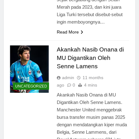
Merah pada 2023, dan kini juara
Liga Turki tersebut disebut-sebut
ingin memboyongnya…
Read More
Akankah Nasib Onana di
MU Digantikan Oleh
Senne Lamens
admin
11 months
ago
0
4 mins
UNCATEGORIZED
Akankah Nasib Onana di MU
Digantikan Oleh Senne Lamens.
Manchester United menggebrak
bursa transfer musim panas 2025
dengan mendatangkan kiper muda
Belgia, Senne Lammens, dari